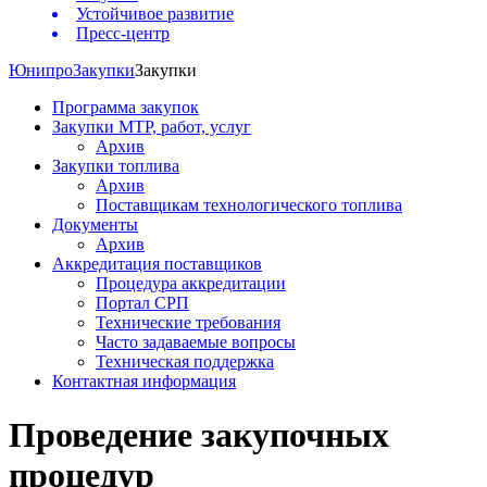
Устойчивое развитие
Пресс-центр
Юнипро
Закупки
Закупки
Программа закупок
Закупки МТР, работ, услуг
Архив
Закупки топлива
Архив
Поставщикам технологического топлива
Документы
Архив
Аккредитация поставщиков
Процедура аккредитации
Портал СРП
Технические требования
Часто задаваемые вопросы
Техническая поддержка
Контактная информация
Проведение закупочных
процедур