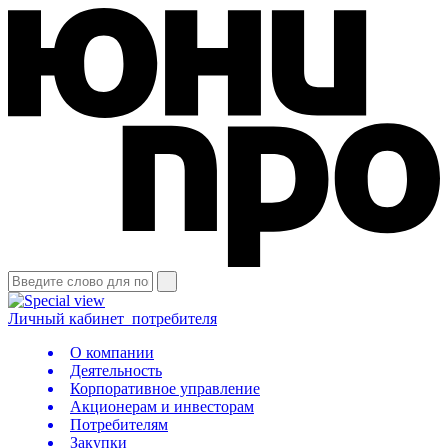
Личный кабинет
потребителя
О компании
Деятельность
Корпоративное управление
Акционерам и инвесторам
Потребителям
Закупки