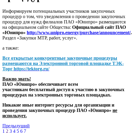
Информируем потенциальных участников закупочных
процедур о том, что уведомления о проведении закупочных
процедур для нужд филиалов ПАО «Юнипро» размещаются
на официальном сайте Общества:
Официальный сайт ПАО
«Юнипро»
http://www.unipro.energy/purchase/announcement/
.
Раздел «Закупки МТР, работ, услуг».
а также:
Все открытые конкурентные закупочные процедуры
размещаются на
Электронной торговой площадке ТЭК-
Торг
https://tektorg.ru/
Важно знать!
ПАО «Юнипро» обеспечивает всем
участникам бесплатный доступ к участию в закупочных
процедурах на электронных торговых площадках.
Никакие иные интернет ресурсы для организации и
проведения закупочных процедур ПАО «Юнипро»
не
использует.
Предыдущий
1
2
3
4
5
6
7