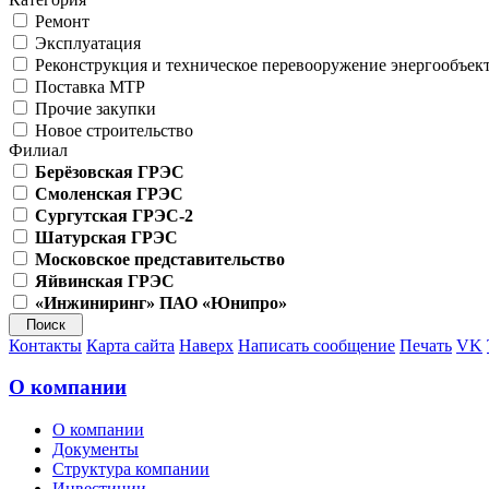
Ремонт
Эксплуатация
Реконструкция и техническое перевооружение энергообъек
Поставка МТР
Прочие закупки
Новое строительство
Филиал
Берёзовская ГРЭС
Смоленская ГРЭС
Сургутская ГРЭС-2
Шатурская ГРЭС
Московское представительство
Яйвинская ГРЭС
«Инжиниринг» ПАО «Юнипро»
Контакты
Карта сайта
Наверх
Написать сообщение
Печать
VK
О компании
О компании
Документы
Структура компании
Инвестиции