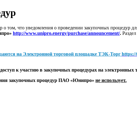
едур
 о том, что уведомления о проведении закупочных процедур 
ипро»
http://www.unipro.energy/purchase/announcement/
.
Раздел
щаются на
Электронной торговой площадке ТЭК-Торг
https:/
оступ к участию в закупочных процедурах на электронных 
дения закупочных процедур ПАО «Юнипро»
не использует.