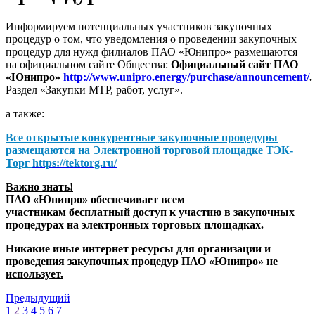
Информируем потенциальных участников закупочных
процедур о том, что уведомления о проведении закупочных
процедур для нужд филиалов ПАО «Юнипро» размещаются
на официальном сайте Общества:
Официальный сайт ПАО
«Юнипро»
http://www.unipro.energy/purchase/announcement/
.
Раздел «Закупки МТР, работ, услуг».
а также:
Все открытые конкурентные закупочные процедуры
размещаются на
Электронной торговой площадке ТЭК-
Торг
https://tektorg.ru/
Важно знать!
ПАО «Юнипро» обеспечивает всем
участникам бесплатный доступ к участию в закупочных
процедурах на электронных торговых площадках.
Никакие иные интернет ресурсы для организации и
проведения закупочных процедур ПАО «Юнипро»
не
использует.
Предыдущий
1
2
3
4
5
6
7