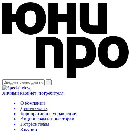
Личный кабинет
потребителя
О компании
Деятельность
Корпоративное управление
Акционерам и инвесторам
Потребителям
Закупки