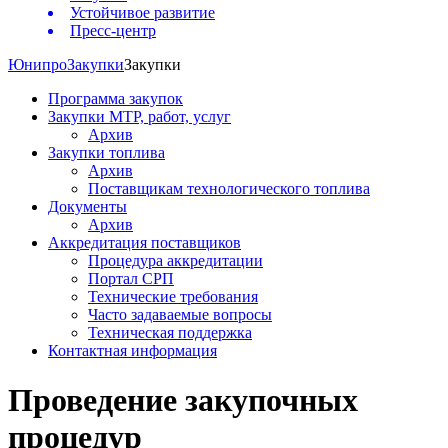
Устойчивое развитие
Пресс-центр
Юнипро
Закупки
Закупки
Программа закупок
Закупки МТР, работ, услуг
Архив
Закупки топлива
Архив
Поставщикам технологического топлива
Документы
Архив
Аккредитация поставщиков
Процедура аккредитации
Портал СРП
Технические требования
Часто задаваемые вопросы
Техническая поддержка
Контактная информация
Проведение закупочных
процедур