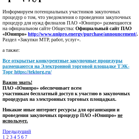
Информируем потенциальных участников закупочных
процедур о том, что уведомления о проведении закупочных
процедур для нужд филиалов ПАО «Юнипро» размещаются
на официальном сайте Общества:
Официальный сайт ПАО
«Юнипро»
http://www.unipro.energy/purchase/announcement/
.
Раздел «Закупки МТР, работ, услуг».
а также:
Все открытые конкурентные закупочные процедуры
размещаются на
Электронной торговой площадке ТЭК-
Торг
https://tektorg.ru/
Важно знать!
ПАО «Юнипро» обеспечивает всем
участникам бесплатный доступ к участию в закупочных
процедурах на электронных торговых площадках.
Никакие иные интернет ресурсы для организации и
проведения закупочных процедур ПАО «Юнипро»
не
использует.
Предыдущий
1
2
3
4
5
6
7