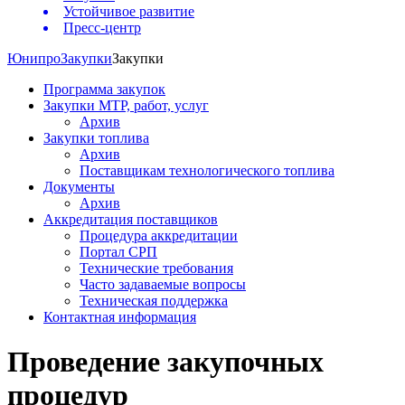
Устойчивое развитие
Пресс-центр
Юнипро
Закупки
Закупки
Программа закупок
Закупки МТР, работ, услуг
Архив
Закупки топлива
Архив
Поставщикам технологического топлива
Документы
Архив
Аккредитация поставщиков
Процедура аккредитации
Портал СРП
Технические требования
Часто задаваемые вопросы
Техническая поддержка
Контактная информация
Проведение закупочных
процедур