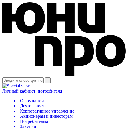
Личный кабинет
потребителя
О компании
Деятельность
Корпоративное управление
Акционерам и инвесторам
Потребителям
Закупки