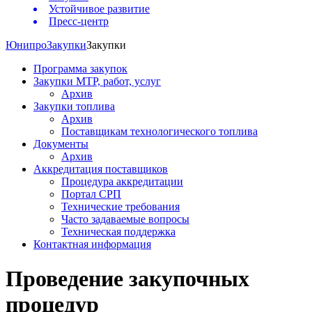
Устойчивое развитие
Пресс-центр
Юнипро
Закупки
Закупки
Программа закупок
Закупки МТР, работ, услуг
Архив
Закупки топлива
Архив
Поставщикам технологического топлива
Документы
Архив
Аккредитация поставщиков
Процедура аккредитации
Портал СРП
Технические требования
Часто задаваемые вопросы
Техническая поддержка
Контактная информация
Проведение закупочных
процедур