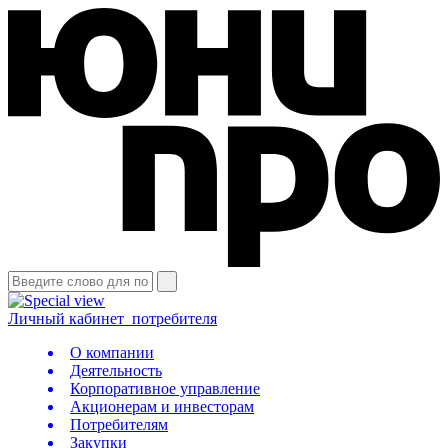
Личный кабинет
потребителя
О компании
Деятельность
Корпоративное управление
Акционерам и инвесторам
Потребителям
Закупки