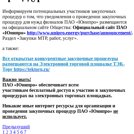
Информируем потенциальных участников закупочных
процедур о том, что уведомления о проведении закупочных
процедур для нужд филиалов ПАО «Юнипро» размещаются
на официальном сайте Общества:
Официальный сайт ПАО
«Юнипро»
http://www.unipro.energy/purchase/announcement/
.
Раздел «Закупки МТР, работ, услуг».
а также:
Все открытые конкурентные закупочные процедуры
размещаются на
Электронной торговой площадке ТЭК-
Торг
https://tektorg.ru/
Важно знать!
ПАО «Юнипро» обеспечивает всем
участникам бесплатный доступ к участию в закупочных
процедурах на электронных торговых площадках.
Никакие иные интернет ресурсы для организации и
проведения закупочных процедур ПАО «Юнипро»
не
использует.
Предыдущий
1
2
3
4
5
6
7