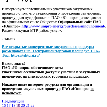
Информируем потенциальных участников закупочных
процедур о том, что уведомления о проведении закупочных
процедур для нужд филиалов ПАО «Юнипро» размещаются
на официальном сайте Общества:
Официальный сайт ПАО
«Юнипро»
http://www.unipro.energy/purchase/announcement/
.
Раздел «Закупки МТР, работ, услуг».
а также:
Все открытые конкурентные закупочные процедуры
размещаются на
Электронной торговой площадке ТЭК-
Торг
https://tektorg.ru/
Важно знать!
ПАО «Юнипро» обеспечивает всем
участникам бесплатный доступ к участию в закупочных
процедурах на электронных торговых площадках.
Никакие иные интернет ресурсы для организации и
проведения закупочных процедур ПАО «Юнипро»
не
использует.
Предыдущий
16
17
18
19
20
21
22