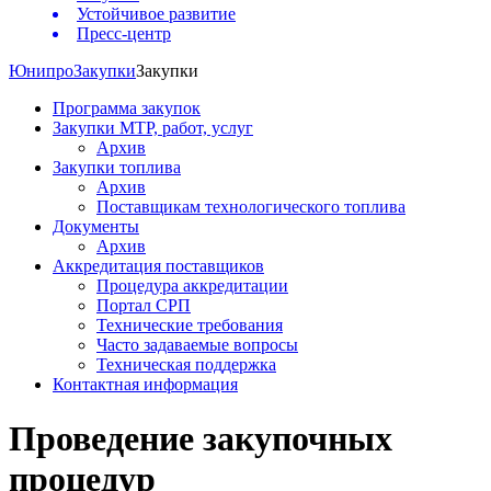
Устойчивое развитие
Пресс-центр
Юнипро
Закупки
Закупки
Программа закупок
Закупки МТР, работ, услуг
Архив
Закупки топлива
Архив
Поставщикам технологического топлива
Документы
Архив
Аккредитация поставщиков
Процедура аккредитации
Портал СРП
Технические требования
Часто задаваемые вопросы
Техническая поддержка
Контактная информация
Проведение закупочных
процедур