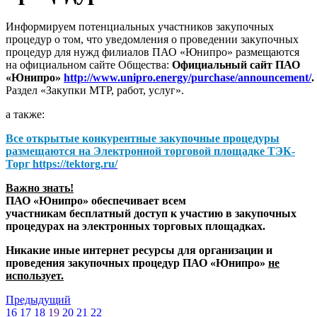
Информируем потенциальных участников закупочных
процедур о том, что уведомления о проведении закупочных
процедур для нужд филиалов ПАО «Юнипро» размещаются
на официальном сайте Общества:
Официальный сайт ПАО
«Юнипро»
http://www.unipro.energy/purchase/announcement/
.
Раздел «Закупки МТР, работ, услуг».
а также:
Все открытые конкурентные закупочные процедуры
размещаются на
Электронной торговой площадке ТЭК-
Торг
https://tektorg.ru/
Важно знать!
ПАО «Юнипро» обеспечивает всем
участникам бесплатный доступ к участию в закупочных
процедурах на электронных торговых площадках.
Никакие иные интернет ресурсы для организации и
проведения закупочных процедур ПАО «Юнипро»
не
использует.
Предыдущий
16
17
18
19
20
21
22