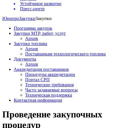
Устойчивое развитие
Пресс-центр
Юнипро
Закупки
Закупки
Программа закупок
Закупки МТР, работ, услуг
Архив
Закупки топлива
Архив
Поставщикам технологического топлива
Документы
Архив
Аккредитация поставщиков
Процедура аккредитации
Портал СРП
Технические требования
Часто задаваемые вопросы
Техническая поддержка
Контактная информация
Проведение закупочных
процедур