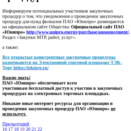
Информируем потенциальных участников закупочных
процедур о том, что уведомления о проведении закупочных
процедур для нужд филиалов ПАО «Юнипро» размещаются
на официальном сайте Общества:
Официальный сайт ПАО
«Юнипро»
http://www.unipro.energy/purchase/announcement/
.
Раздел «Закупки МТР, работ, услуг».
а также:
Все открытые конкурентные закупочные процедуры
размещаются на
Электронной торговой площадке ТЭК-
Торг
https://tektorg.ru/
Важно знать!
ПАО «Юнипро» обеспечивает всем
участникам бесплатный доступ к участию в закупочных
процедурах на электронных торговых площадках.
Никакие иные интернет ресурсы для организации и
проведения закупочных процедур ПАО «Юнипро»
не
использует.
Предыдущий
16
17
18
19
20
21
22