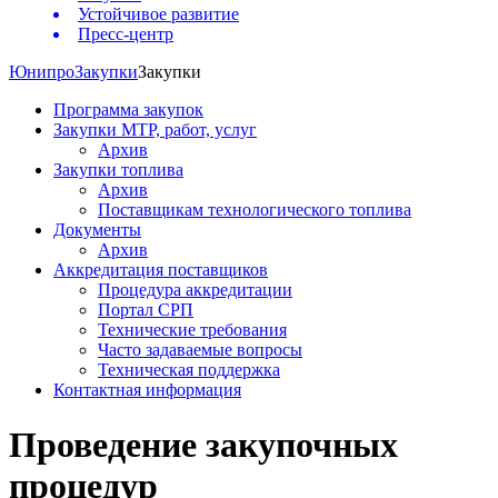
Устойчивое развитие
Пресс-центр
Юнипро
Закупки
Закупки
Программа закупок
Закупки МТР, работ, услуг
Архив
Закупки топлива
Архив
Поставщикам технологического топлива
Документы
Архив
Аккредитация поставщиков
Процедура аккредитации
Портал СРП
Технические требования
Часто задаваемые вопросы
Техническая поддержка
Контактная информация
Проведение закупочных
процедур