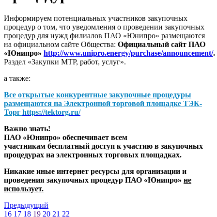
Информируем потенциальных участников закупочных
процедур о том, что уведомления о проведении закупочных
процедур для нужд филиалов ПАО «Юнипро» размещаются
на официальном сайте Общества:
Официальный сайт ПАО
«Юнипро»
http://www.unipro.energy/purchase/announcement/
.
Раздел «Закупки МТР, работ, услуг».
а также:
Все открытые конкурентные закупочные процедуры
размещаются на
Электронной торговой площадке ТЭК-
Торг
https://tektorg.ru/
Важно знать!
ПАО «Юнипро» обеспечивает всем
участникам бесплатный доступ к участию в закупочных
процедурах на электронных торговых площадках.
Никакие иные интернет ресурсы для организации и
проведения закупочных процедур ПАО «Юнипро»
не
использует.
Предыдущий
16
17
18
19
20
21
22