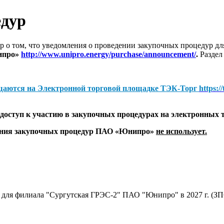
едур
 о том, что уведомления о проведении закупочных процедур 
ипро»
http://www.unipro.energy/purchase/announcement/
.
Раздел
щаются на
Электронной торговой площадке ТЭК-Торг
https:/
оступ к участию в закупочных процедурах на электронных 
дения закупочных процедур ПАО «Юнипро»
не использует.
 для филиала "Сургутская ГРЭС-2" ПАО "Юнипро" в 2027 г. (ЗП