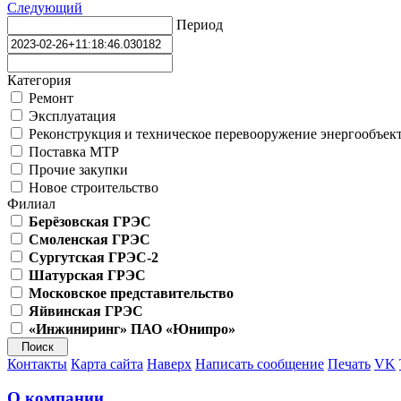
Следующий
Период
Категория
Ремонт
Эксплуатация
Реконструкция и техническое перевооружение энергообъек
Поставка МТР
Прочие закупки
Новое строительство
Филиал
Берёзовская ГРЭС
Смоленская ГРЭС
Сургутская ГРЭС-2
Шатурская ГРЭС
Московское представительство
Яйвинская ГРЭС
«Инжиниринг» ПАО «Юнипро»
Контакты
Карта сайта
Наверх
Написать сообщение
Печать
VK
О компании