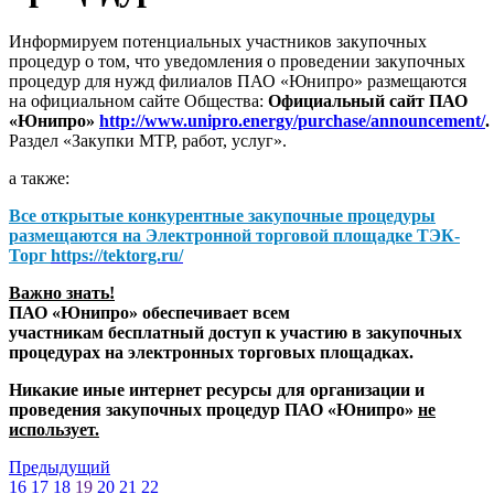
Информируем потенциальных участников закупочных
процедур о том, что уведомления о проведении закупочных
процедур для нужд филиалов ПАО «Юнипро» размещаются
на официальном сайте Общества:
Официальный сайт ПАО
«Юнипро»
http://www.unipro.energy/purchase/announcement/
.
Раздел «Закупки МТР, работ, услуг».
а также:
Все открытые конкурентные закупочные процедуры
размещаются на
Электронной торговой площадке ТЭК-
Торг
https://tektorg.ru/
Важно знать!
ПАО «Юнипро» обеспечивает всем
участникам бесплатный доступ к участию в закупочных
процедурах на электронных торговых площадках.
Никакие иные интернет ресурсы для организации и
проведения закупочных процедур ПАО «Юнипро»
не
использует.
Предыдущий
16
17
18
19
20
21
22