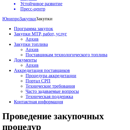
Устойчивое развитие
Пресс-центр
Юнипро
Закупки
Закупки
Программа закупок
Закупки МТР, работ, услуг
Архив
Закупки топлива
Архив
Поставщикам технологического топлива
Документы
Архив
Аккредитация поставщиков
Процедура аккредитации
Портал СРП
Технические требования
Часто задаваемые вопросы
Техническая поддержка
Контактная информация
Проведение закупочных
процедур