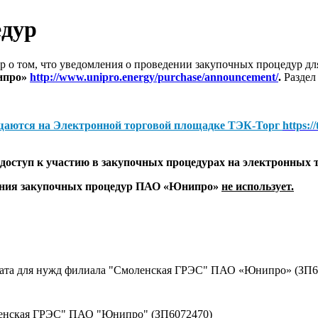
едур
 о том, что уведомления о проведении закупочных процедур 
ипро»
http://www.unipro.energy/purchase/announcement/
.
Раздел
щаются на
Электронной торговой площадке ТЭК-Торг
https:/
оступ к участию в закупочных процедурах на электронных 
дения закупочных процедур ПАО «Юнипро»
не использует.
оката для нужд филиала "Смоленская ГРЭС" ПАО «Юнипро» (ЗП6
ленская ГРЭС" ПАО "Юнипро" (ЗП6072470)