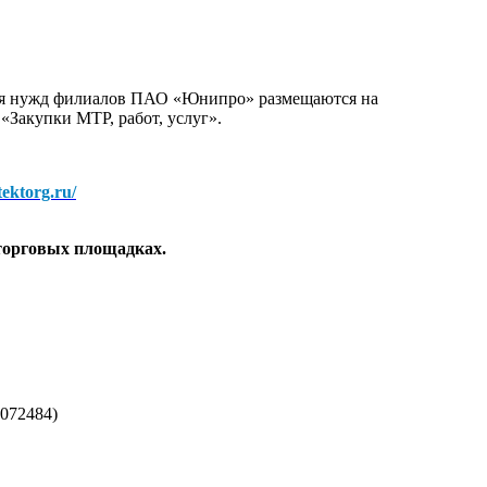
для нужд филиалов ПАО «Юнипро» размещаются на
 «Закупки МТР, работ, услуг».
/tektorg.ru/
торговых площадках.
072484)