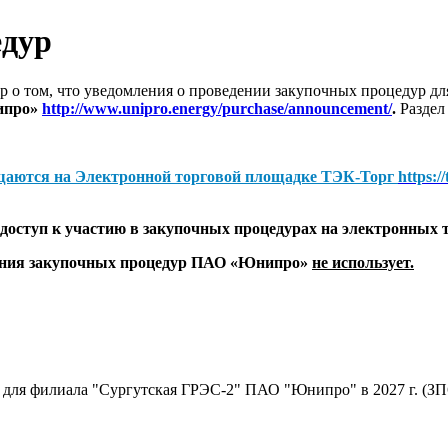
едур
 о том, что уведомления о проведении закупочных процедур 
ипро»
http://www.unipro.energy/purchase/announcement/
.
Раздел
щаются на
Электронной торговой площадке ТЭК-Торг
https:/
оступ к участию в закупочных процедурах на электронных 
дения закупочных процедур ПАО «Юнипро»
не использует.
 для филиала "Сургутская ГРЭС-2" ПАО "Юнипро" в 2027 г. (ЗП