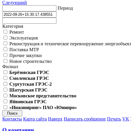
Следующий
Период
Категория
Ремонт
Эксплуатация
Реконструкция и техническое перевооружение энергообъек
Поставка МТР
Прочие закупки
Новое строительство
Филиал
Берёзовская ГРЭС
Смоленская ГРЭС
Сургутская ГРЭС-2
Шатурская ГРЭС
Московское представительство
Яйвинская ГРЭС
«Инжиниринг» ПАО «Юнипро»
Контакты
Карта сайта
Наверх
Написать сообщение
Печать
VK
О компании