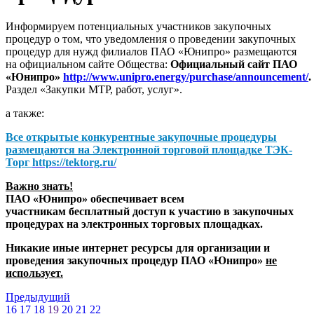
Информируем потенциальных участников закупочных
процедур о том, что уведомления о проведении закупочных
процедур для нужд филиалов ПАО «Юнипро» размещаются
на официальном сайте Общества:
Официальный сайт ПАО
«Юнипро»
http://www.unipro.energy/purchase/announcement/
.
Раздел «Закупки МТР, работ, услуг».
а также:
Все открытые конкурентные закупочные процедуры
размещаются на
Электронной торговой площадке ТЭК-
Торг
https://tektorg.ru/
Важно знать!
ПАО «Юнипро» обеспечивает всем
участникам бесплатный доступ к участию в закупочных
процедурах на электронных торговых площадках.
Никакие иные интернет ресурсы для организации и
проведения закупочных процедур ПАО «Юнипро»
не
использует.
Предыдущий
16
17
18
19
20
21
22