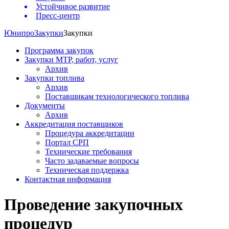
Устойчивое развитие
Пресс-центр
Юнипро
Закупки
Закупки
Программа закупок
Закупки МТР, работ, услуг
Архив
Закупки топлива
Архив
Поставщикам технологического топлива
Документы
Архив
Аккредитация поставщиков
Процедура аккредитации
Портал СРП
Технические требования
Часто задаваемые вопросы
Техническая поддержка
Контактная информация
Проведение закупочных
процедур