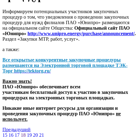
Информируем потенциальных участников закупочных
процедур о том, что уведомления о проведении закупочных
процедур для нужд филиалов ПАО «Юнипро» размещаются
на официальном сайте Общества:
Официальный сайт ПАО
«Юнипро»
http://www.unipro.energy/purchase/announcement/
.
Раздел «Закупки МТР, работ, услуг».
а также:
Все открытые конкурентные закупочные процедуры
размещаются на
Электронной торговой площадке ТЭК-
Торг
https://tektorg.ru/
Важно знать!
ПАО «Юнипро» обеспечивает всем
участникам бесплатный доступ к участию в закупочных
процедурах на электронных торговых площадках.
Никакие иные интернет ресурсы для организации и
проведения закупочных процедур ПАО «Юнипро»
не
использует.
Предыдущий
15
16
17
18
19
20
21