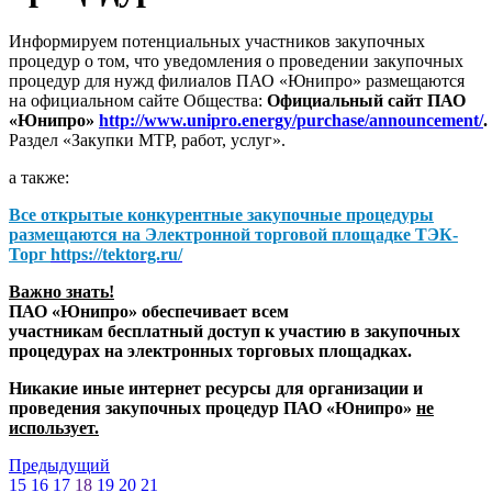
Информируем потенциальных участников закупочных
процедур о том, что уведомления о проведении закупочных
процедур для нужд филиалов ПАО «Юнипро» размещаются
на официальном сайте Общества:
Официальный сайт ПАО
«Юнипро»
http://www.unipro.energy/purchase/announcement/
.
Раздел «Закупки МТР, работ, услуг».
а также:
Все открытые конкурентные закупочные процедуры
размещаются на
Электронной торговой площадке ТЭК-
Торг
https://tektorg.ru/
Важно знать!
ПАО «Юнипро» обеспечивает всем
участникам бесплатный доступ к участию в закупочных
процедурах на электронных торговых площадках.
Никакие иные интернет ресурсы для организации и
проведения закупочных процедур ПАО «Юнипро»
не
использует.
Предыдущий
15
16
17
18
19
20
21