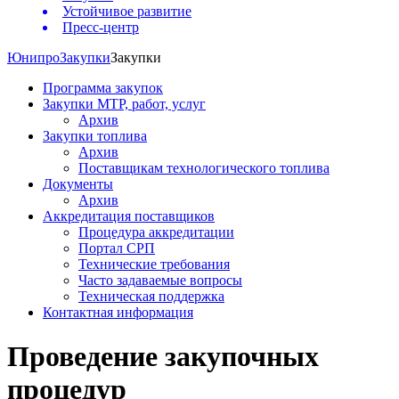
Устойчивое развитие
Пресс-центр
Юнипро
Закупки
Закупки
Программа закупок
Закупки МТР, работ, услуг
Архив
Закупки топлива
Архив
Поставщикам технологического топлива
Документы
Архив
Аккредитация поставщиков
Процедура аккредитации
Портал СРП
Технические требования
Часто задаваемые вопросы
Техническая поддержка
Контактная информация
Проведение закупочных
процедур