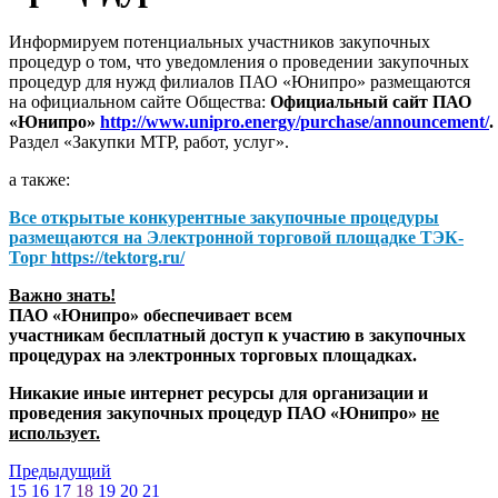
Информируем потенциальных участников закупочных
процедур о том, что уведомления о проведении закупочных
процедур для нужд филиалов ПАО «Юнипро» размещаются
на официальном сайте Общества:
Официальный сайт ПАО
«Юнипро»
http://www.unipro.energy/purchase/announcement/
.
Раздел «Закупки МТР, работ, услуг».
а также:
Все открытые конкурентные закупочные процедуры
размещаются на
Электронной торговой площадке ТЭК-
Торг
https://tektorg.ru/
Важно знать!
ПАО «Юнипро» обеспечивает всем
участникам бесплатный доступ к участию в закупочных
процедурах на электронных торговых площадках.
Никакие иные интернет ресурсы для организации и
проведения закупочных процедур ПАО «Юнипро»
не
использует.
Предыдущий
15
16
17
18
19
20
21