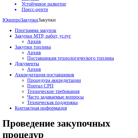
Устойчивое развитие
Пресс-центр
Юнипро
Закупки
Закупки
Программа закупок
Закупки МТР, работ, услуг
Архив
Закупки топлива
Архив
Поставщикам технологического топлива
Документы
Архив
Аккредитация поставщиков
Процедура аккредитации
Портал СРП
Технические требования
Часто задаваемые вопросы
Техническая поддержка
Контактная информация
Проведение закупочных
процедур