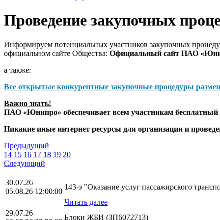
Проведение закупочных проц
Информируем потенциальных участников закупочных процедур
официальном сайте Общества:
Официальный сайт ПАО «Юн
а также:
Все открытые конкурентные закупочные процедуры разме
Важно знать!
ПАО «Юнипро» обеспечивает всем участникам бесплатный д
Никакие иные интернет ресурсы для организации и прове
Предыдущий
14
15
16
17
18
19
20
Следующий
30.07.26
143-э "Оказание услуг пассажирского транс
05.08.26 12:00:00
Читать далее
29.07.26
Блоки ЖБИ (ЗП6072713)