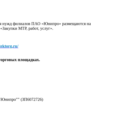
для нужд филиалов ПАО «Юнипро» размещаются на
 «Закупки МТР, работ, услуг».
/tektorg.ru/
торговых площадках.
 "Юнипро"" (ЗП6072726)