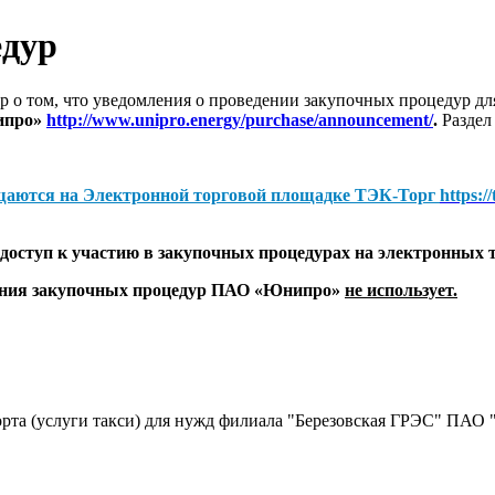
едур
 о том, что уведомления о проведении закупочных процедур 
ипро»
http://www.unipro.energy/purchase/announcement/
.
Раздел
щаются на
Электронной торговой площадке ТЭК-Торг
https:/
оступ к участию в закупочных процедурах на электронных 
дения закупочных процедур ПАО «Юнипро»
не использует.
порта (услуги такси) для нужд филиала "Березовская ГРЭС" ПАО