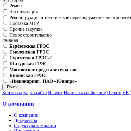
Ремонт
Эксплуатация
Реконструкция и техническое перевооружение энергообъек
Поставка МТР
Прочие закупки
Новое строительство
Филиал
Берёзовская ГРЭС
Смоленская ГРЭС
Сургутская ГРЭС-2
Шатурская ГРЭС
Московское представительство
Яйвинская ГРЭС
«Инжиниринг» ПАО «Юнипро»
Контакты
Карта сайта
Наверх
Написать сообщение
Печать
VK
О компании
О компании
Документы
Структура компании
Инвестиции