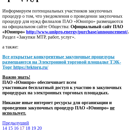
Информируем потенциальных участников закупочных
процедур о том, что уведомления о проведении закупочных
процедур для нужд филиалов ПАО «Юнипро» размещаются
на официальном сайте Общества:
Официальный сайт ПАО
«Юнипро»
http://www.unipro.energy/purchase/announcement/
.
Раздел «Закупки МТР, работ, услуг».
а также:
Все открытые конкурентные закупочные процедуры
размещаются на
Электронной торговой площадке ТЭК-
Торг
https://tektorg.ru/
Важно знать!
ПАО «Юнипро» обеспечивает всем
участникам бесплатный доступ к участию в закупочных
процедурах на электронных торговых площадках.
Никакие иные интернет ресурсы для организации и
проведения закупочных процедур ПАО «Юнипро»
не
использует.
Предыдущий
14
15
16
17
18
19
20