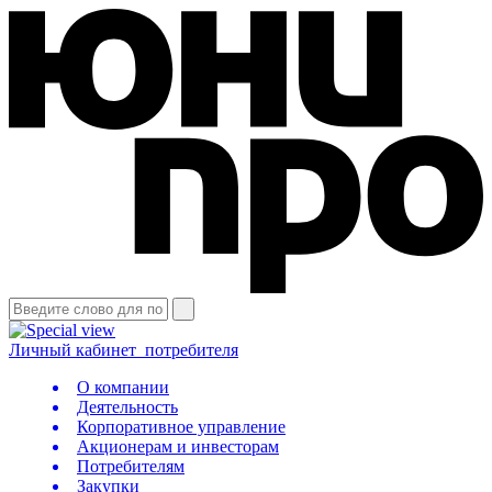
Личный кабинет
потребителя
О компании
Деятельность
Корпоративное управление
Акционерам и инвесторам
Потребителям
Закупки