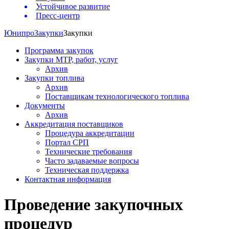
Устойчивое развитие
Пресс-центр
Юнипро
Закупки
Закупки
Программа закупок
Закупки МТР, работ, услуг
Архив
Закупки топлива
Архив
Поставщикам технологического топлива
Документы
Архив
Аккредитация поставщиков
Процедура аккредитации
Портал СРП
Технические требования
Часто задаваемые вопросы
Техническая поддержка
Контактная информация
Проведение закупочных
процедур