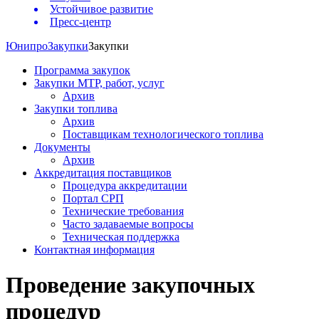
Устойчивое развитие
Пресс-центр
Юнипро
Закупки
Закупки
Программа закупок
Закупки МТР, работ, услуг
Архив
Закупки топлива
Архив
Поставщикам технологического топлива
Документы
Архив
Аккредитация поставщиков
Процедура аккредитации
Портал СРП
Технические требования
Часто задаваемые вопросы
Техническая поддержка
Контактная информация
Проведение закупочных
процедур