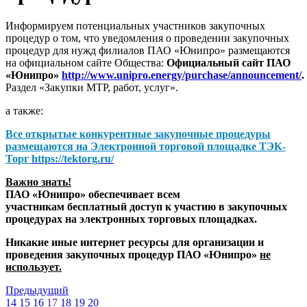
Информируем потенциальных участников закупочных
процедур о том, что уведомления о проведении закупочных
процедур для нужд филиалов ПАО «Юнипро» размещаются
на официальном сайте Общества:
Официальный сайт ПАО
«Юнипро»
http://www.unipro.energy/purchase/announcement/
.
Раздел «Закупки МТР, работ, услуг».
а также:
Все открытые конкурентные закупочные процедуры
размещаются на
Электронной торговой площадке ТЭК-
Торг
https://tektorg.ru/
Важно знать!
ПАО «Юнипро» обеспечивает всем
участникам бесплатный доступ к участию в закупочных
процедурах на электронных торговых площадках.
Никакие иные интернет ресурсы для организации и
проведения закупочных процедур ПАО «Юнипро»
не
использует.
Предыдущий
14
15
16
17
18
19
20