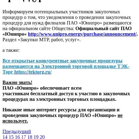
Информируем потенциальных участников закупочных
процедур о том, что уведомления о проведении закупочных
процедур для нужд филиалов ПАО «Юнипро» размещаются
на официальном сайте Общества:
Официальный сайт ПАО
«Юнипро»
http://www.unipro.energy/purchase/announcement/
.
Раздел «Закупки МТР, работ, услуг».
а также:
Все открытые конкурентные закупочные процедуры
размещаются на
Электронной торговой площадке ТЭК-
Торг
https://tektorg.ru/
Важно знать!
ПАО «Юнипро» обеспечивает всем
участникам бесплатный доступ к участию в закупочных
процедурах на электронных торговых площадках.
Никакие иные интернет ресурсы для организации и
проведения закупочных процедур ПАО «Юнипро»
не
использует.
Предыдущий
14
15
16
17
18
19
20