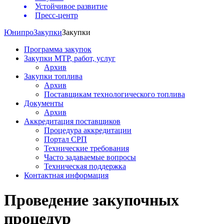
Устойчивое развитие
Пресс-центр
Юнипро
Закупки
Закупки
Программа закупок
Закупки МТР, работ, услуг
Архив
Закупки топлива
Архив
Поставщикам технологического топлива
Документы
Архив
Аккредитация поставщиков
Процедура аккредитации
Портал СРП
Технические требования
Часто задаваемые вопросы
Техническая поддержка
Контактная информация
Проведение закупочных
процедур