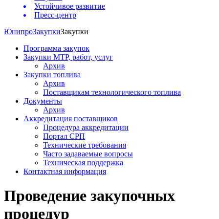
Устойчивое развитие
Пресс-центр
Юнипро
Закупки
Закупки
Программа закупок
Закупки МТР, работ, услуг
Архив
Закупки топлива
Архив
Поставщикам технологического топлива
Документы
Архив
Аккредитация поставщиков
Процедура аккредитации
Портал СРП
Технические требования
Часто задаваемые вопросы
Техническая поддержка
Контактная информация
Проведение закупочных
процедур