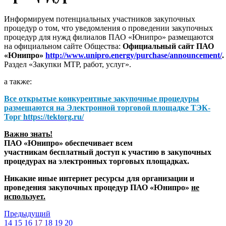
Информируем потенциальных участников закупочных
процедур о том, что уведомления о проведении закупочных
процедур для нужд филиалов ПАО «Юнипро» размещаются
на официальном сайте Общества:
Официальный сайт ПАО
«Юнипро»
http://www.unipro.energy/purchase/announcement/
.
Раздел «Закупки МТР, работ, услуг».
а также:
Все открытые конкурентные закупочные процедуры
размещаются на
Электронной торговой площадке ТЭК-
Торг
https://tektorg.ru/
Важно знать!
ПАО «Юнипро» обеспечивает всем
участникам бесплатный доступ к участию в закупочных
процедурах на электронных торговых площадках.
Никакие иные интернет ресурсы для организации и
проведения закупочных процедур ПАО «Юнипро»
не
использует.
Предыдущий
14
15
16
17
18
19
20