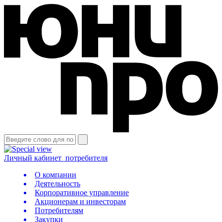
Личный кабинет
потребителя
О компании
Деятельность
Корпоративное управление
Акционерам и инвесторам
Потребителям
Закупки