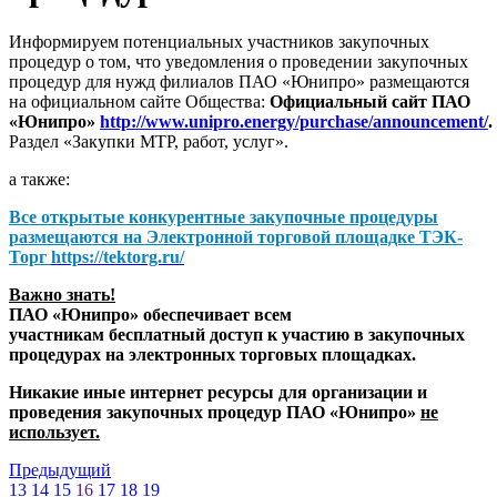
Информируем потенциальных участников закупочных
процедур о том, что уведомления о проведении закупочных
процедур для нужд филиалов ПАО «Юнипро» размещаются
на официальном сайте Общества:
Официальный сайт ПАО
«Юнипро»
http://www.unipro.energy/purchase/announcement/
.
Раздел «Закупки МТР, работ, услуг».
а также:
Все открытые конкурентные закупочные процедуры
размещаются на
Электронной торговой площадке ТЭК-
Торг
https://tektorg.ru/
Важно знать!
ПАО «Юнипро» обеспечивает всем
участникам бесплатный доступ к участию в закупочных
процедурах на электронных торговых площадках.
Никакие иные интернет ресурсы для организации и
проведения закупочных процедур ПАО «Юнипро»
не
использует.
Предыдущий
13
14
15
16
17
18
19