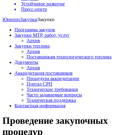
Устойчивое развитие
Пресс-центр
Юнипро
Закупки
Закупки
Программа закупок
Закупки МТР, работ, услуг
Архив
Закупки топлива
Архив
Поставщикам технологического топлива
Документы
Архив
Аккредитация поставщиков
Процедура аккредитации
Портал СРП
Технические требования
Часто задаваемые вопросы
Техническая поддержка
Контактная информация
Проведение закупочных
процедур