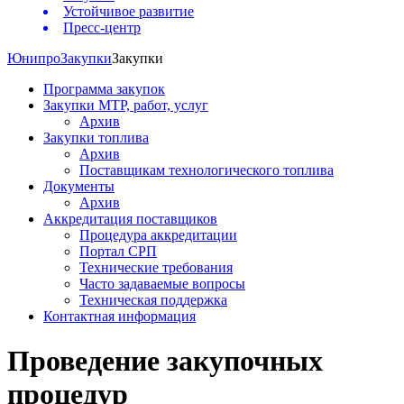
Устойчивое развитие
Пресс-центр
Юнипро
Закупки
Закупки
Программа закупок
Закупки МТР, работ, услуг
Архив
Закупки топлива
Архив
Поставщикам технологического топлива
Документы
Архив
Аккредитация поставщиков
Процедура аккредитации
Портал СРП
Технические требования
Часто задаваемые вопросы
Техническая поддержка
Контактная информация
Проведение закупочных
процедур