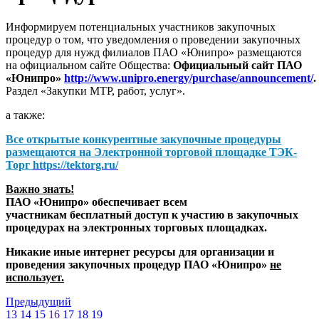
Информируем потенциальных участников закупочных
процедур о том, что уведомления о проведении закупочных
процедур для нужд филиалов ПАО «Юнипро» размещаются
на официальном сайте Общества:
Официальный сайт ПАО
«Юнипро»
http://www.unipro.energy/purchase/announcement/
.
Раздел «Закупки МТР, работ, услуг».
а также:
Все открытые конкурентные закупочные процедуры
размещаются на
Электронной торговой площадке ТЭК-
Торг
https://tektorg.ru/
Важно знать!
ПАО «Юнипро» обеспечивает всем
участникам бесплатный доступ к участию в закупочных
процедурах на электронных торговых площадках.
Никакие иные интернет ресурсы для организации и
проведения закупочных процедур ПАО «Юнипро»
не
использует.
Предыдущий
13
14
15
16
17
18
19