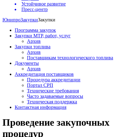
Устойчивое развитие
Пресс-центр
Юнипро
Закупки
Закупки
Программа закупок
Закупки МТР, работ, услуг
Архив
Закупки топлива
Архив
Поставщикам технологического топлива
Документы
Архив
Аккредитация поставщиков
Процедура аккредитации
Портал СРП
Технические требования
Часто задаваемые вопросы
Техническая поддержка
Контактная информация
Проведение закупочных
процедур