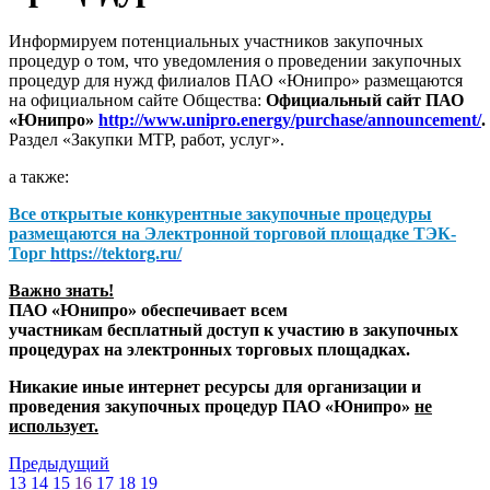
Информируем потенциальных участников закупочных
процедур о том, что уведомления о проведении закупочных
процедур для нужд филиалов ПАО «Юнипро» размещаются
на официальном сайте Общества:
Официальный сайт ПАО
«Юнипро»
http://www.unipro.energy/purchase/announcement/
.
Раздел «Закупки МТР, работ, услуг».
а также:
Все открытые конкурентные закупочные процедуры
размещаются на
Электронной торговой площадке ТЭК-
Торг
https://tektorg.ru/
Важно знать!
ПАО «Юнипро» обеспечивает всем
участникам бесплатный доступ к участию в закупочных
процедурах на электронных торговых площадках.
Никакие иные интернет ресурсы для организации и
проведения закупочных процедур ПАО «Юнипро»
не
использует.
Предыдущий
13
14
15
16
17
18
19