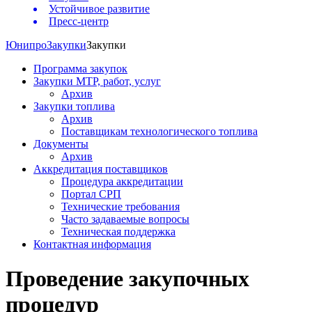
Устойчивое развитие
Пресс-центр
Юнипро
Закупки
Закупки
Программа закупок
Закупки МТР, работ, услуг
Архив
Закупки топлива
Архив
Поставщикам технологического топлива
Документы
Архив
Аккредитация поставщиков
Процедура аккредитации
Портал СРП
Технические требования
Часто задаваемые вопросы
Техническая поддержка
Контактная информация
Проведение закупочных
процедур