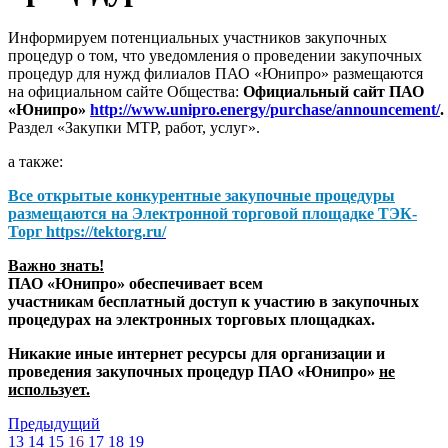
Информируем потенциальных участников закупочных
процедур о том, что уведомления о проведении закупочных
процедур для нужд филиалов ПАО «Юнипро» размещаются
на официальном сайте Общества:
Официальный сайт ПАО
«Юнипро»
http://www.unipro.energy/purchase/announcement/
.
Раздел «Закупки МТР, работ, услуг».
а также:
Все открытые конкурентные закупочные процедуры
размещаются на
Электронной торговой площадке ТЭК-
Торг
https://tektorg.ru/
Важно знать!
ПАО «Юнипро» обеспечивает всем
участникам бесплатный доступ к участию в закупочных
процедурах на электронных торговых площадках.
Никакие иные интернет ресурсы для организации и
проведения закупочных процедур ПАО «Юнипро»
не
использует.
Предыдущий
13
14
15
16
17
18
19