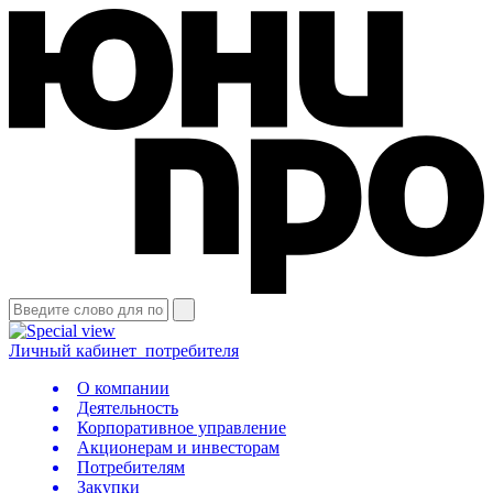
Личный кабинет
потребителя
О компании
Деятельность
Корпоративное управление
Акционерам и инвесторам
Потребителям
Закупки