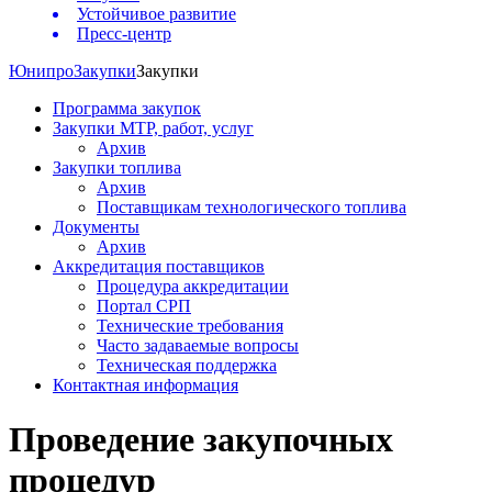
Устойчивое развитие
Пресс-центр
Юнипро
Закупки
Закупки
Программа закупок
Закупки МТР, работ, услуг
Архив
Закупки топлива
Архив
Поставщикам технологического топлива
Документы
Архив
Аккредитация поставщиков
Процедура аккредитации
Портал СРП
Технические требования
Часто задаваемые вопросы
Техническая поддержка
Контактная информация
Проведение закупочных
процедур