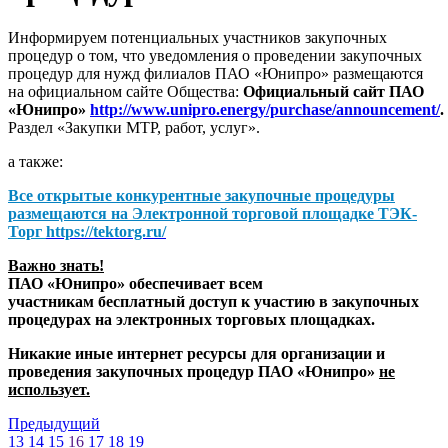
Информируем потенциальных участников закупочных
процедур о том, что уведомления о проведении закупочных
процедур для нужд филиалов ПАО «Юнипро» размещаются
на официальном сайте Общества:
Официальный сайт ПАО
«Юнипро»
http://www.unipro.energy/purchase/announcement/
.
Раздел «Закупки МТР, работ, услуг».
а также:
Все открытые конкурентные закупочные процедуры
размещаются на
Электронной торговой площадке ТЭК-
Торг
https://tektorg.ru/
Важно знать!
ПАО «Юнипро» обеспечивает всем
участникам бесплатный доступ к участию в закупочных
процедурах на электронных торговых площадках.
Никакие иные интернет ресурсы для организации и
проведения закупочных процедур ПАО «Юнипро»
не
использует.
Предыдущий
13
14
15
16
17
18
19