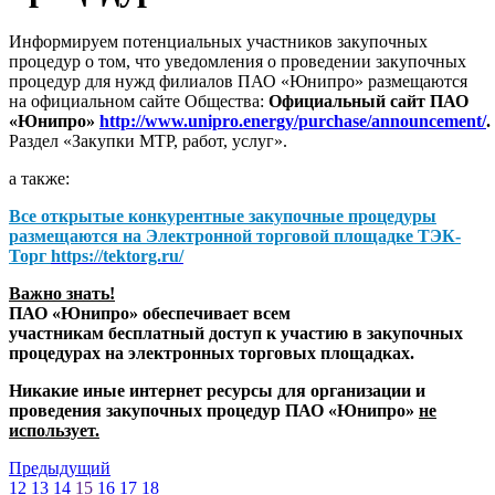
Информируем потенциальных участников закупочных
процедур о том, что уведомления о проведении закупочных
процедур для нужд филиалов ПАО «Юнипро» размещаются
на официальном сайте Общества:
Официальный сайт ПАО
«Юнипро»
http://www.unipro.energy/purchase/announcement/
.
Раздел «Закупки МТР, работ, услуг».
а также:
Все открытые конкурентные закупочные процедуры
размещаются на
Электронной торговой площадке ТЭК-
Торг
https://tektorg.ru/
Важно знать!
ПАО «Юнипро» обеспечивает всем
участникам бесплатный доступ к участию в закупочных
процедурах на электронных торговых площадках.
Никакие иные интернет ресурсы для организации и
проведения закупочных процедур ПАО «Юнипро»
не
использует.
Предыдущий
12
13
14
15
16
17
18