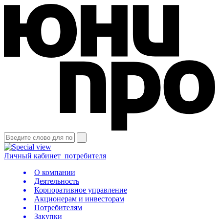
Личный кабинет
потребителя
О компании
Деятельность
Корпоративное управление
Акционерам и инвесторам
Потребителям
Закупки