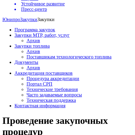
Устойчивое развитие
Пресс-центр
Юнипро
Закупки
Закупки
Программа закупок
Закупки МТР, работ, услуг
Архив
Закупки топлива
Архив
Поставщикам технологического топлива
Документы
Архив
Аккредитация поставщиков
Процедура аккредитации
Портал СРП
Технические требования
Часто задаваемые вопросы
Техническая поддержка
Контактная информация
Проведение закупочных
процедур