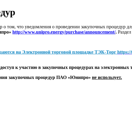
едур
 о том, что уведомления о проведении закупочных процедур 
ипро»
http://www.unipro.energy/purchase/announcement/
.
Раздел
щаются на
Электронной торговой площадке ТЭК-Торг
https:/
оступ к участию в закупочных процедурах на электронных 
дения закупочных процедур ПАО «Юнипро»
не использует.