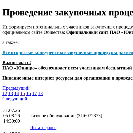
Проведение закупочных проц
Информируем потенциальных участников закупочных процедур
официальном сайте Общества:
Официальный сайт ПАО «Юн
а также:
Все открытые конкурентные закупочные процедуры разме
Важно знать!
ПАО «Юнипро» обеспечивает всем участникам бесплатный д
Никакие иные интернет ресурсы для организации и прове
Предыдущий
12
13
14
15
16
17
18
Следующий
31.07.26
05.08.26
Газовое оборудование (ЗП6072873)
14:30:00
Читать далее