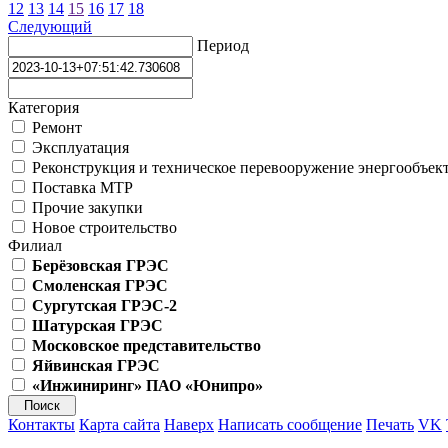
12
13
14
15
16
17
18
Следующий
Период
Категория
Ремонт
Эксплуатация
Реконструкция и техническое перевооружение энергообъек
Поставка МТР
Прочие закупки
Новое строительство
Филиал
Берёзовская ГРЭС
Смоленская ГРЭС
Сургутская ГРЭС-2
Шатурская ГРЭС
Московское представительство
Яйвинская ГРЭС
«Инжиниринг» ПАО «Юнипро»
Контакты
Карта сайта
Наверх
Написать сообщение
Печать
VK