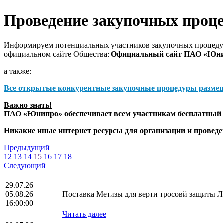
Проведение закупочных проц
Информируем потенциальных участников закупочных процедур
официальном сайте Общества:
Официальный сайт ПАО «Юн
а также:
Все открытые конкурентные закупочные процедуры разме
Важно знать!
ПАО «Юнипро» обеспечивает всем участникам бесплатный д
Никакие иные интернет ресурсы для организации и прове
Предыдущий
12
13
14
15
16
17
18
Следующий
29.07.26
05.08.26
Поставка Метизы для верти тросовй защиты
16:00:00
Читать далее