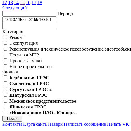
12
13
14
15
16
17
18
Следующий
Период
Категория
Ремонт
Эксплуатация
Реконструкция и техническое перевооружение энергообъек
Поставка МТР
Прочие закупки
Новое строительство
Филиал
Берёзовская ГРЭС
Смоленская ГРЭС
Сургутская ГРЭС-2
Шатурская ГРЭС
Московское представительство
Яйвинская ГРЭС
«Инжиниринг» ПАО «Юнипро»
Контакты
Карта сайта
Наверх
Написать сообщение
Печать
VK