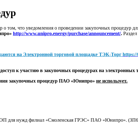
едур
 о том, что уведомления о проведении закупочных процедур 
ипро»
http://www.unipro.energy/purchase/announcement/
.
Раздел
щаются на
Электронной торговой площадке ТЭК-Торг
https:/
оступ к участию в закупочных процедурах на электронных 
дения закупочных процедур ПАО «Юнипро»
не использует.
 ЛЭП для нужд филиал «Смоленская ГРЭС» ПАО «Юнипро». (ЗП6