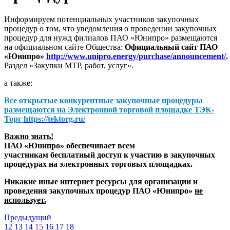
Информируем потенциальных участников закупочных
процедур о том, что уведомления о проведении закупочных
процедур для нужд филиалов ПАО «Юнипро» размещаются
на официальном сайте Общества:
Официальный сайт ПАО
«Юнипро»
http://www.unipro.energy/purchase/announcement/
.
Раздел «Закупки МТР, работ, услуг».
а также:
Все открытые конкурентные закупочные процедуры
размещаются на
Электронной торговой площадке ТЭК-
Торг
https://tektorg.ru/
Важно знать!
ПАО «Юнипро» обеспечивает всем
участникам бесплатный доступ к участию в закупочных
процедурах на электронных торговых площадках.
Никакие иные интернет ресурсы для организации и
проведения закупочных процедур ПАО «Юнипро»
не
использует.
Предыдущий
12
13
14
15
16
17
18