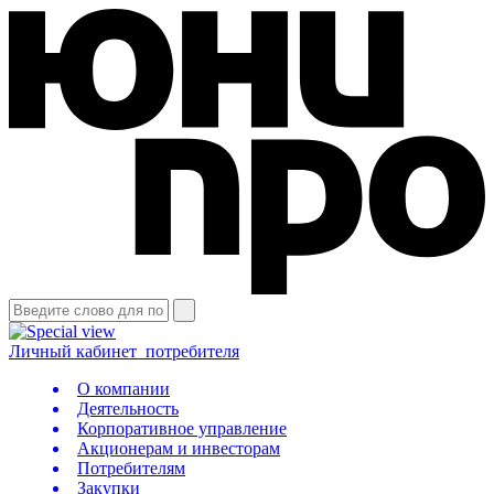
Личный кабинет
потребителя
О компании
Деятельность
Корпоративное управление
Акционерам и инвесторам
Потребителям
Закупки