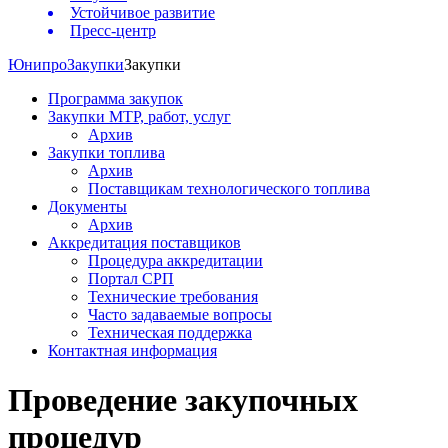
Устойчивое развитие
Пресс-центр
Юнипро
Закупки
Закупки
Программа закупок
Закупки МТР, работ, услуг
Архив
Закупки топлива
Архив
Поставщикам технологического топлива
Документы
Архив
Аккредитация поставщиков
Процедура аккредитации
Портал СРП
Технические требования
Часто задаваемые вопросы
Техническая поддержка
Контактная информация
Проведение закупочных
процедур