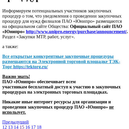
Информируем потенциальных участников закупочных
процедур о том, что уведомления о проведении закупочных
процедур для нужд филиалов ПАО «Юнипро» размещаются
на официальном сайте Общества:
Официальный сайт ПАО
«Юнипро»
http://www.unipro.energy/purchase/announcement/
.
Раздел «Закупки МТР, работ, услуг».
а также:
Все открытые конкурентные закупочные процедуры
размещаются на
Электронной торговой площадке ТЭК-
Торг
https://tektorg.ru/
Важно знать!
ПАО «Юнипро» обеспечивает всем
участникам бесплатный доступ к участию в закупочных
процедурах на электронных торговых площадках.
Никакие иные интернет ресурсы для организации и
проведения закупочных процедур ПАО «Юнипро»
не
использует.
Предыдущий
12
13
14
15
16
17
18