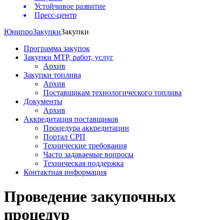
Устойчивое развитие
Пресс-центр
Юнипро
Закупки
Закупки
Программа закупок
Закупки МТР, работ, услуг
Архив
Закупки топлива
Архив
Поставщикам технологического топлива
Документы
Архив
Аккредитация поставщиков
Процедура аккредитации
Портал СРП
Технические требования
Часто задаваемые вопросы
Техническая поддержка
Контактная информация
Проведение закупочных
процедур