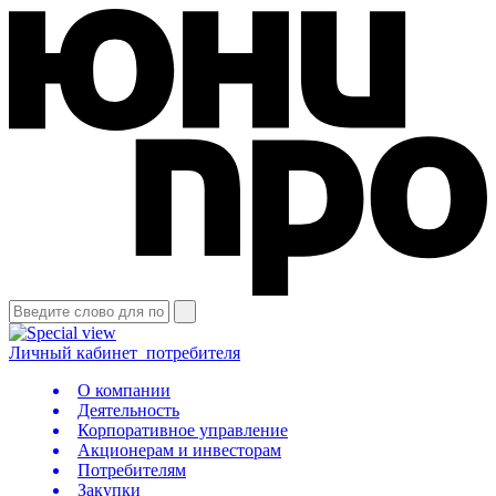
Личный кабинет
потребителя
О компании
Деятельность
Корпоративное управление
Акционерам и инвесторам
Потребителям
Закупки