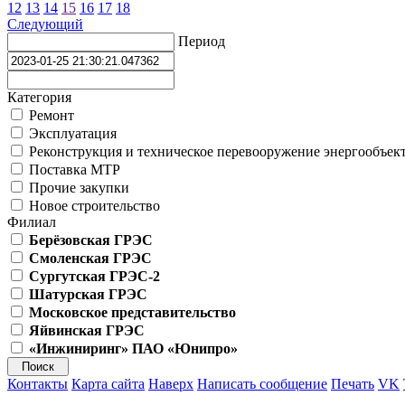
12
13
14
15
16
17
18
Следующий
Период
Категория
Ремонт
Эксплуатация
Реконструкция и техническое перевооружение энергообъек
Поставка МТР
Прочие закупки
Новое строительство
Филиал
Берёзовская ГРЭС
Смоленская ГРЭС
Сургутская ГРЭС-2
Шатурская ГРЭС
Московское представительство
Яйвинская ГРЭС
«Инжиниринг» ПАО «Юнипро»
Контакты
Карта сайта
Наверх
Написать сообщение
Печать
VK