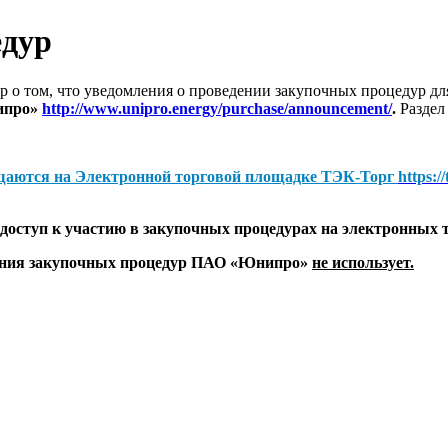
едур
 о том, что уведомления о проведении закупочных процедур 
ипро»
http://www.unipro.energy/purchase/announcement/
.
Раздел
щаются на
Электронной торговой площадке ТЭК-Торг
https:/
оступ к участию в закупочных процедурах на электронных 
дения закупочных процедур ПАО «Юнипро»
не использует.