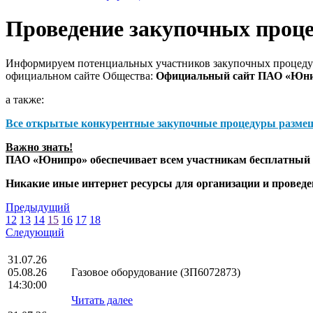
Проведение закупочных проц
Информируем потенциальных участников закупочных процедур
официальном сайте Общества:
Официальный сайт ПАО «Юн
а также:
Все открытые конкурентные закупочные процедуры разме
Важно знать!
ПАО «Юнипро» обеспечивает всем участникам бесплатный д
Никакие иные интернет ресурсы для организации и прове
Предыдущий
12
13
14
15
16
17
18
Следующий
31.07.26
05.08.26
Газовое оборудование (ЗП6072873)
14:30:00
Читать далее