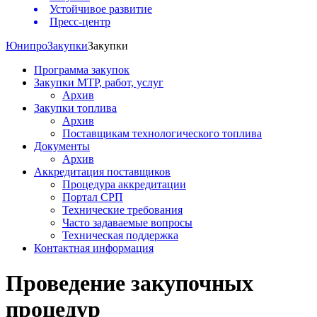
Устойчивое развитие
Пресс-центр
Юнипро
Закупки
Закупки
Программа закупок
Закупки МТР, работ, услуг
Архив
Закупки топлива
Архив
Поставщикам технологического топлива
Документы
Архив
Аккредитация поставщиков
Процедура аккредитации
Портал СРП
Технические требования
Часто задаваемые вопросы
Техническая поддержка
Контактная информация
Проведение закупочных
процедур