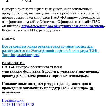
Информируем потенциальных участников закупочных
процедур о том, что уведомления о проведении закупочных
процедур для нужд филиалов ПАО «Юнипро» размещаются
на официальном сайте Общества:
Официальный сайт ПАО
«Юнипро»
http://www.unipro.energy/purchase/announcement/
.
Раздел «Закупки МТР, работ, услуг».
а также:
Все открытые конкурентные закупочные процедуры
размещаются на
Электронной торговой площадке ТЭК-
Торг
https://tektorg.ru/
Важно знать!
ПАО «Юнипро» обеспечивает всем
участникам бесплатный доступ к участию в закупочных
процедурах на электронных торговых площадках.
Никакие иные интернет ресурсы для организации и
проведения закупочных процедур ПАО «Юнипро»
не
использует.
Предыдущий
12
13
14
15
16
17
18