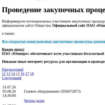
Проведение закупочных проц
Информируем потенциальных участников закупочных процедур
официальном сайте Общества:
Официальный сайт ПАО «Юн
а также:
Все открытые конкурентные закупочные процедуры разме
Важно знать!
ПАО «Юнипро» обеспечивает всем участникам бесплатный д
Никакие иные интернет ресурсы для организации и прове
Предыдущий
12
13
14
15
16
17
18
Следующий
31.07.26
05.08.26
Газовое оборудование (ЗП6072873)
14:30:00
Читать далее