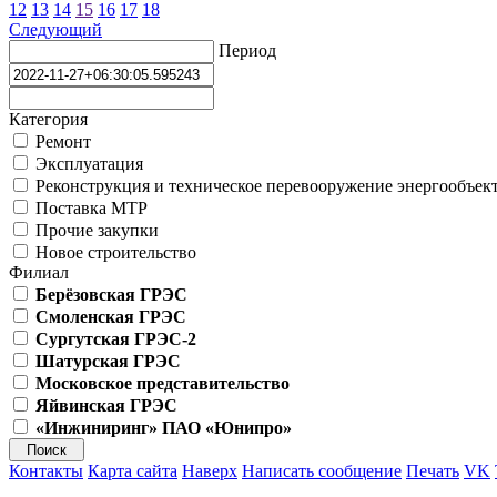
12
13
14
15
16
17
18
Следующий
Период
Категория
Ремонт
Эксплуатация
Реконструкция и техническое перевооружение энергообъек
Поставка МТР
Прочие закупки
Новое строительство
Филиал
Берёзовская ГРЭС
Смоленская ГРЭС
Сургутская ГРЭС-2
Шатурская ГРЭС
Московское представительство
Яйвинская ГРЭС
«Инжиниринг» ПАО «Юнипро»
Контакты
Карта сайта
Наверх
Написать сообщение
Печать
VK