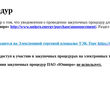
едур
 о том, что уведомления о проведении закупочных процедур 
ипро»
http://www.unipro.energy/purchase/announcement/
.
Раздел
щаются на
Электронной торговой площадке ТЭК-Торг
https:/
оступ к участию в закупочных процедурах на электронных 
дения закупочных процедур ПАО «Юнипро»
не использует.