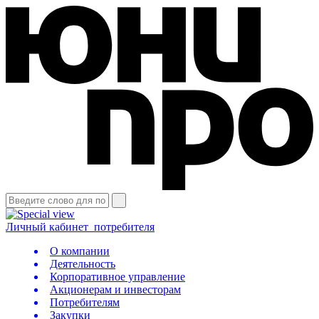
Личный кабинет
потребителя
О компании
Деятельность
Корпоративное управление
Акционерам и инвесторам
Потребителям
Закупки