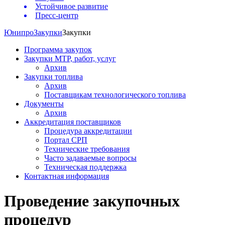
Устойчивое развитие
Пресс-центр
Юнипро
Закупки
Закупки
Программа закупок
Закупки МТР, работ, услуг
Архив
Закупки топлива
Архив
Поставщикам технологического топлива
Документы
Архив
Аккредитация поставщиков
Процедура аккредитации
Портал СРП
Технические требования
Часто задаваемые вопросы
Техническая поддержка
Контактная информация
Проведение закупочных
процедур