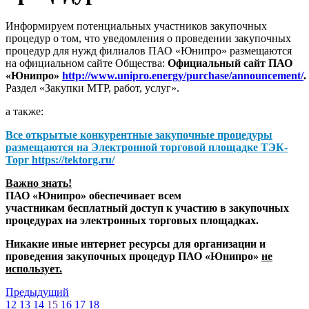
Информируем потенциальных участников закупочных
процедур о том, что уведомления о проведении закупочных
процедур для нужд филиалов ПАО «Юнипро» размещаются
на официальном сайте Общества:
Официальный сайт ПАО
«Юнипро»
http://www.unipro.energy/purchase/announcement/
.
Раздел «Закупки МТР, работ, услуг».
а также:
Все открытые конкурентные закупочные процедуры
размещаются на
Электронной торговой площадке ТЭК-
Торг
https://tektorg.ru/
Важно знать!
ПАО «Юнипро» обеспечивает всем
участникам бесплатный доступ к участию в закупочных
процедурах на электронных торговых площадках.
Никакие иные интернет ресурсы для организации и
проведения закупочных процедур ПАО «Юнипро»
не
использует.
Предыдущий
12
13
14
15
16
17
18