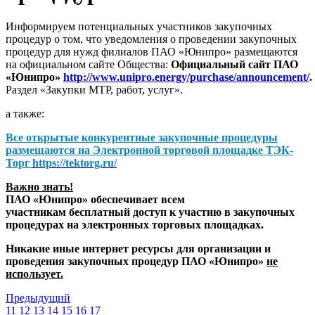
Информируем потенциальных участников закупочных
процедур о том, что уведомления о проведении закупочных
процедур для нужд филиалов ПАО «Юнипро» размещаются
на официальном сайте Общества:
Официальный сайт ПАО
«Юнипро»
http://www.unipro.energy/purchase/announcement/
.
Раздел «Закупки МТР, работ, услуг».
а также:
Все открытые конкурентные закупочные процедуры
размещаются на
Электронной торговой площадке ТЭК-
Торг
https://tektorg.ru/
Важно знать!
ПАО «Юнипро» обеспечивает всем
участникам бесплатный доступ к участию в закупочных
процедурах на электронных торговых площадках.
Никакие иные интернет ресурсы для организации и
проведения закупочных процедур ПАО «Юнипро»
не
использует.
Предыдущий
11
12
13
14
15
16
17