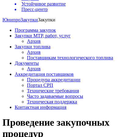
Устойчивое развитие
Пресс-центр
Юнипро
Закупки
Закупки
Программа закупок
Закупки МТР, работ, услуг
Архив
Закупки топлива
Архив
Поставщикам технологического топлива
Документы
Архив
Аккредитация поставщиков
Процедура аккредитации
Портал СРП
Технические требования
Часто задаваемые вопросы
Техническая поддержка
Контактная информация
Проведение закупочных
процедур