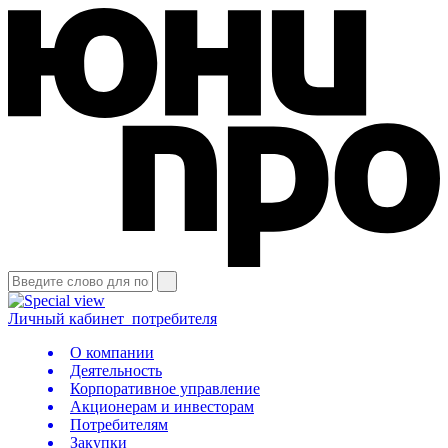
Личный кабинет
потребителя
О компании
Деятельность
Корпоративное управление
Акционерам и инвесторам
Потребителям
Закупки