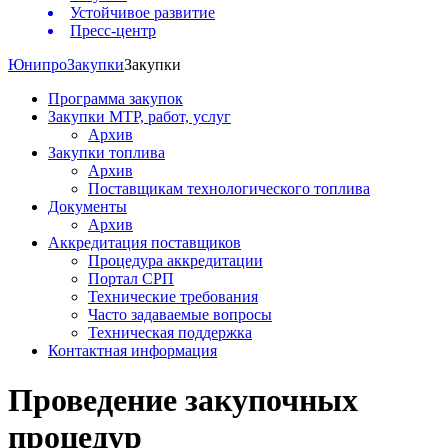
Устойчивое развитие
Пресс-центр
Юнипро
Закупки
Закупки
Программа закупок
Закупки МТР, работ, услуг
Архив
Закупки топлива
Архив
Поставщикам технологического топлива
Документы
Архив
Аккредитация поставщиков
Процедура аккредитации
Портал СРП
Технические требования
Часто задаваемые вопросы
Техническая поддержка
Контактная информация
Проведение закупочных
процедур