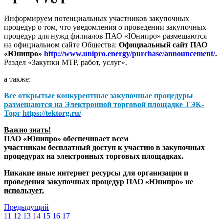
Информируем потенциальных участников закупочных
процедур о том, что уведомления о проведении закупочных
процедур для нужд филиалов ПАО «Юнипро» размещаются
на официальном сайте Общества:
Официальный сайт ПАО
«Юнипро»
http://www.unipro.energy/purchase/announcement/
.
Раздел «Закупки МТР, работ, услуг».
а также:
Все открытые конкурентные закупочные процедуры
размещаются на
Электронной торговой площадке ТЭК-
Торг
https://tektorg.ru/
Важно знать!
ПАО «Юнипро» обеспечивает всем
участникам бесплатный доступ к участию в закупочных
процедурах на электронных торговых площадках.
Никакие иные интернет ресурсы для организации и
проведения закупочных процедур ПАО «Юнипро»
не
использует.
Предыдущий
11
12
13
14
15
16
17