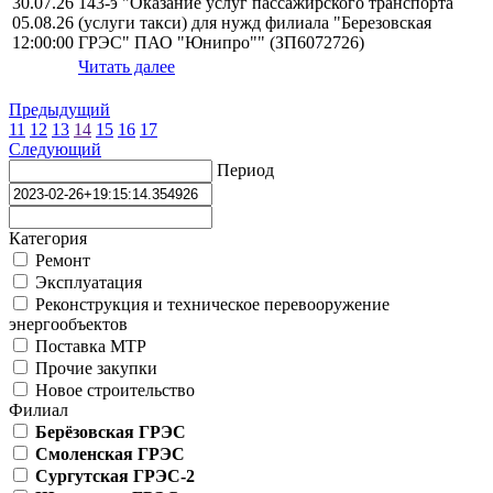
30.07.26
143-э "Оказание услуг пассажирского транспорта
05.08.26
(услуги такси) для нужд филиала "Березовская
12:00:00
ГРЭС" ПАО "Юнипро"" (ЗП6072726)
Читать далее
Предыдущий
11
12
13
14
15
16
17
Следующий
Период
Категория
Ремонт
Эксплуатация
Реконструкция и техническое перевооружение
энергообъектов
Поставка МТР
Прочие закупки
Новое строительство
Филиал
Берёзовская ГРЭС
Смоленская ГРЭС
Сургутская ГРЭС-2