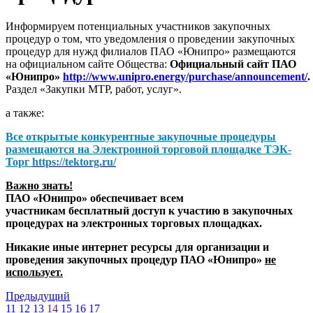
Информируем потенциальных участников закупочных
процедур о том, что уведомления о проведении закупочных
процедур для нужд филиалов ПАО «Юнипро» размещаются
на официальном сайте Общества:
Официальный сайт ПАО
«Юнипро»
http://www.unipro.energy/purchase/announcement/
.
Раздел «Закупки МТР, работ, услуг».
а также:
Все открытые конкурентные закупочные процедуры
размещаются на
Электронной торговой площадке ТЭК-
Торг
https://tektorg.ru/
Важно знать!
ПАО «Юнипро» обеспечивает всем
участникам бесплатный доступ к участию в закупочных
процедурах на электронных торговых площадках.
Никакие иные интернет ресурсы для организации и
проведения закупочных процедур ПАО «Юнипро»
не
использует.
Предыдущий
11
12
13
14
15
16
17