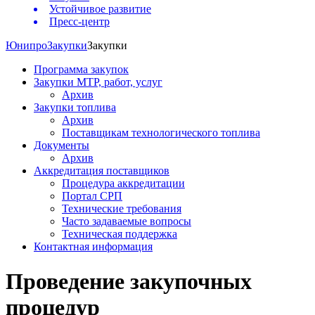
Устойчивое развитие
Пресс-центр
Юнипро
Закупки
Закупки
Программа закупок
Закупки МТР, работ, услуг
Архив
Закупки топлива
Архив
Поставщикам технологического топлива
Документы
Архив
Аккредитация поставщиков
Процедура аккредитации
Портал СРП
Технические требования
Часто задаваемые вопросы
Техническая поддержка
Контактная информация
Проведение закупочных
процедур