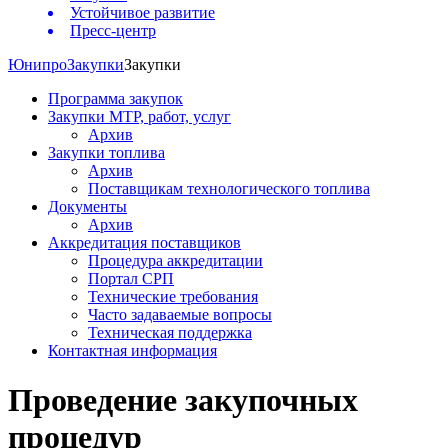
Устойчивое развитие
Пресс-центр
Юнипро
Закупки
Закупки
Программа закупок
Закупки МТР, работ, услуг
Архив
Закупки топлива
Архив
Поставщикам технологического топлива
Документы
Архив
Аккредитация поставщиков
Процедура аккредитации
Портал СРП
Технические требования
Часто задаваемые вопросы
Техническая поддержка
Контактная информация
Проведение закупочных
процедур