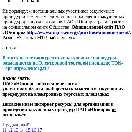
Информируем потенциальных участников закупочных
процедур о том, что уведомления о проведении закупочных
процедур для нужд филиалов ПАО «Юнипро» размещаются
на официальном сайте Общества:
Официальный сайт ПАО
«Юнипро»
http://www.unipro.energy/purchase/announcement/
.
Раздел «Закупки МТР, работ, услуг».
а также:
Все открытые конкурентные закупочные процедуры
размещаются на
Электронной торговой площадке ТЭК-
Торг
https://tektorg.ru/
Важно знать!
ПАО «Юнипро» обеспечивает всем
участникам бесплатный доступ к участию в закупочных
процедурах на электронных торговых площадках.
Никакие иные интернет ресурсы для организации и
проведения закупочных процедур ПАО «Юнипро»
не
использует.
Предыдущий
11
12
13
14
15
16
17