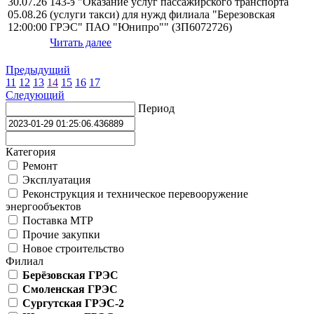
30.07.26
143-э "Оказание услуг пассажирского транспорта
05.08.26
(услуги такси) для нужд филиала "Березовская
12:00:00
ГРЭС" ПАО "Юнипро"" (ЗП6072726)
Читать далее
Предыдущий
11
12
13
14
15
16
17
Следующий
Период
Категория
Ремонт
Эксплуатация
Реконструкция и техническое перевооружение
энергообъектов
Поставка МТР
Прочие закупки
Новое строительство
Филиал
Берёзовская ГРЭС
Смоленская ГРЭС
Сургутская ГРЭС-2