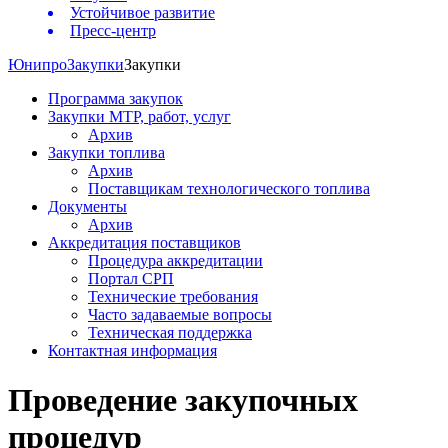
Устойчивое развитие
Пресс-центр
Юнипро
Закупки
Закупки
Программа закупок
Закупки МТР, работ, услуг
Архив
Закупки топлива
Архив
Поставщикам технологического топлива
Документы
Архив
Аккредитация поставщиков
Процедура аккредитации
Портал СРП
Технические требования
Часто задаваемые вопросы
Техническая поддержка
Контактная информация
Проведение закупочных
процедур