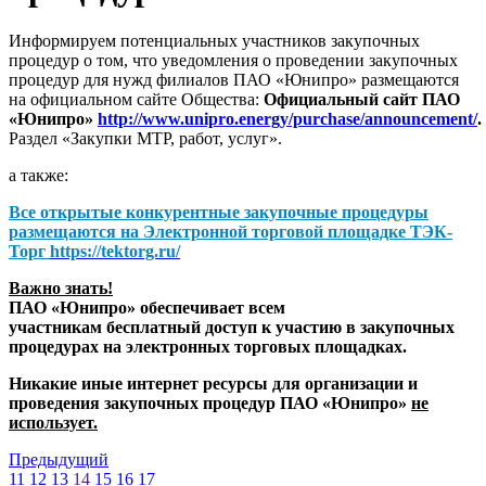
Информируем потенциальных участников закупочных
процедур о том, что уведомления о проведении закупочных
процедур для нужд филиалов ПАО «Юнипро» размещаются
на официальном сайте Общества:
Официальный сайт ПАО
«Юнипро»
http://www.unipro.energy/purchase/announcement/
.
Раздел «Закупки МТР, работ, услуг».
а также:
Все открытые конкурентные закупочные процедуры
размещаются на
Электронной торговой площадке ТЭК-
Торг
https://tektorg.ru/
Важно знать!
ПАО «Юнипро» обеспечивает всем
участникам бесплатный доступ к участию в закупочных
процедурах на электронных торговых площадках.
Никакие иные интернет ресурсы для организации и
проведения закупочных процедур ПАО «Юнипро»
не
использует.
Предыдущий
11
12
13
14
15
16
17