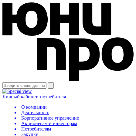
Личный кабинет
потребителя
О компании
Деятельность
Корпоративное управление
Акционерам и инвесторам
Потребителям
Закупки