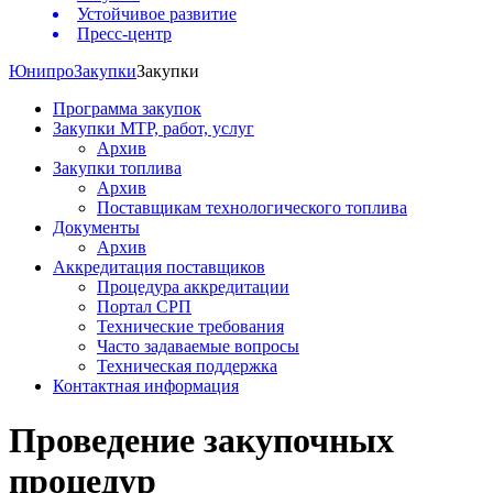
Устойчивое развитие
Пресс-центр
Юнипро
Закупки
Закупки
Программа закупок
Закупки МТР, работ, услуг
Архив
Закупки топлива
Архив
Поставщикам технологического топлива
Документы
Архив
Аккредитация поставщиков
Процедура аккредитации
Портал СРП
Технические требования
Часто задаваемые вопросы
Техническая поддержка
Контактная информация
Проведение закупочных
процедур