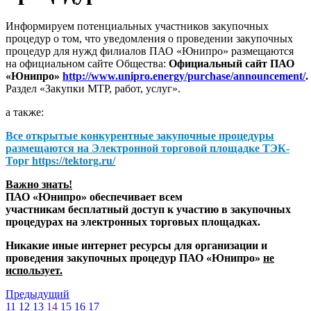
Информируем потенциальных участников закупочных
процедур о том, что уведомления о проведении закупочных
процедур для нужд филиалов ПАО «Юнипро» размещаются
на официальном сайте Общества:
Официальный сайт ПАО
«Юнипро»
http://www.unipro.energy/purchase/announcement/
.
Раздел «Закупки МТР, работ, услуг».
а также:
Все открытые конкурентные закупочные процедуры
размещаются на
Электронной торговой площадке ТЭК-
Торг
https://tektorg.ru/
Важно знать!
ПАО «Юнипро» обеспечивает всем
участникам бесплатный доступ к участию в закупочных
процедурах на электронных торговых площадках.
Никакие иные интернет ресурсы для организации и
проведения закупочных процедур ПАО «Юнипро»
не
использует.
Предыдущий
11
12
13
14
15
16
17