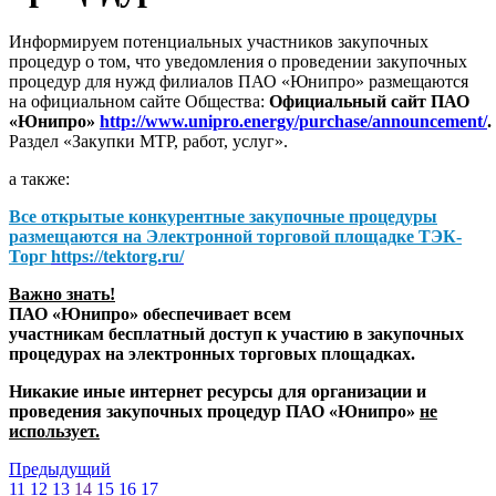
Информируем потенциальных участников закупочных
процедур о том, что уведомления о проведении закупочных
процедур для нужд филиалов ПАО «Юнипро» размещаются
на официальном сайте Общества:
Официальный сайт ПАО
«Юнипро»
http://www.unipro.energy/purchase/announcement/
.
Раздел «Закупки МТР, работ, услуг».
а также:
Все открытые конкурентные закупочные процедуры
размещаются на
Электронной торговой площадке ТЭК-
Торг
https://tektorg.ru/
Важно знать!
ПАО «Юнипро» обеспечивает всем
участникам бесплатный доступ к участию в закупочных
процедурах на электронных торговых площадках.
Никакие иные интернет ресурсы для организации и
проведения закупочных процедур ПАО «Юнипро»
не
использует.
Предыдущий
11
12
13
14
15
16
17