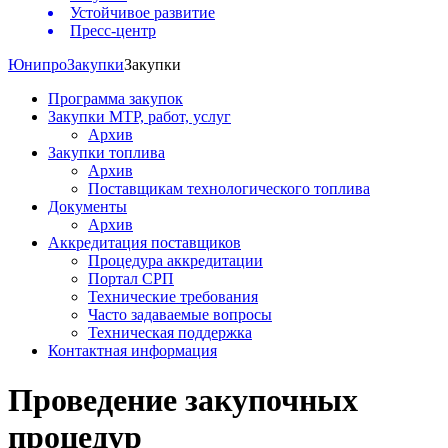
Устойчивое развитие
Пресс-центр
Юнипро
Закупки
Закупки
Программа закупок
Закупки МТР, работ, услуг
Архив
Закупки топлива
Архив
Поставщикам технологического топлива
Документы
Архив
Аккредитация поставщиков
Процедура аккредитации
Портал СРП
Технические требования
Часто задаваемые вопросы
Техническая поддержка
Контактная информация
Проведение закупочных
процедур