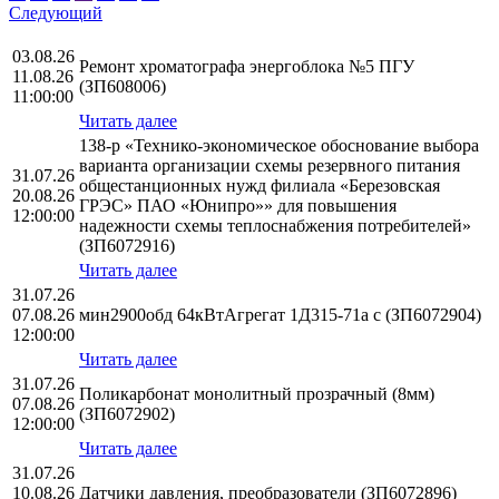
Следующий
03.08.26
Ремонт хроматографа энергоблока №5 ПГУ
11.08.26
(ЗП608006)
11:00:00
Читать далее
138-р «Технико-экономическое обоснование выбора
варианта организации схемы резервного питания
31.07.26
общестанционных нужд филиала «Березовская
20.08.26
ГРЭС» ПАО «Юнипро»» для повышения
12:00:00
надежности схемы теплоснабжения потребителей»
(ЗП6072916)
Читать далее
31.07.26
07.08.26
мин2900обд 64кВтАгрегат 1Д315-71а с (ЗП6072904)
12:00:00
Читать далее
31.07.26
Поликарбонат монолитный прозрачный (8мм)
07.08.26
(ЗП6072902)
12:00:00
Читать далее
31.07.26
10.08.26
Датчики давления, преобразователи (ЗП6072896)