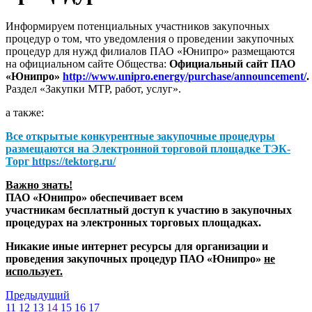
Информируем потенциальных участников закупочных
процедур о том, что уведомления о проведении закупочных
процедур для нужд филиалов ПАО «Юнипро» размещаются
на официальном сайте Общества:
Официальный сайт ПАО
«Юнипро»
http://www.unipro.energy/purchase/announcement/
.
Раздел «Закупки МТР, работ, услуг».
а также:
Все открытые конкурентные закупочные процедуры
размещаются на
Электронной торговой площадке ТЭК-
Торг
https://tektorg.ru/
Важно знать!
ПАО «Юнипро» обеспечивает всем
участникам бесплатный доступ к участию в закупочных
процедурах на электронных торговых площадках.
Никакие иные интернет ресурсы для организации и
проведения закупочных процедур ПАО «Юнипро»
не
использует.
Предыдущий
11
12
13
14
15
16
17