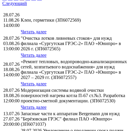
Следующий
28.07.26
11.08.26
Клеи, герметики (ЗП6072569)
14:00:00
Читать далее
28.07.26
"Очистка лотков ливневых стоков» для нужд
03.08.26
филиала «Сургутская ГРЭС-2» ПАО «Юнипро» в
13:00:00
2026 г. (ЗП6072565)
Читать далее
«Ремонт тепловых, водопроводно-канализационных
28.07.26
сетей, хозпитьевого водоснабжения» для нужд
18.08.26
филиала «Сургутская ГРЭС-2» ПАО «Юнипро» в
14:00:00
2027 – 2029 гг. (ЗП6072557)
Читать далее
28.07.26
Модернизация системы водяной очистки
18.08.26
поверхностей нагрева котла П-67 ст.№3. Разработка
12:00:00
проектно-сметной документации. (ЗП6072530)
Читать далее
13.07.26
Запасные части к аппаратам Bergemann для нужд
27.07.26
"Берёзовская ГРЭС" филиал ПАО «Юнипро»
20:00:00
(ЗП6071037)
28.07.2026 Уведомление о продлении срока подачи