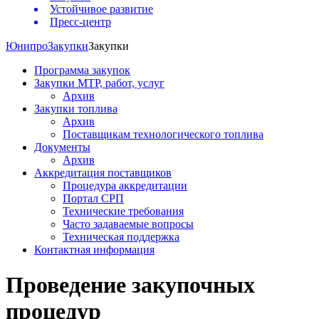
Устойчивое развитие
Пресс-центр
Юнипро
Закупки
Закупки
Программа закупок
Закупки МТР, работ, услуг
Архив
Закупки топлива
Архив
Поставщикам технологического топлива
Документы
Архив
Аккредитация поставщиков
Процедура аккредитации
Портал СРП
Технические требования
Часто задаваемые вопросы
Техническая поддержка
Контактная информация
Проведение закупочных
процедур