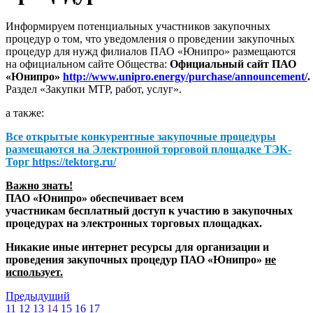
Информируем потенциальных участников закупочных
процедур о том, что уведомления о проведении закупочных
процедур для нужд филиалов ПАО «Юнипро» размещаются
на официальном сайте Общества:
Официальный сайт ПАО
«Юнипро»
http://www.unipro.energy/purchase/announcement/
.
Раздел «Закупки МТР, работ, услуг».
а также:
Все открытые конкурентные закупочные процедуры
размещаются на
Электронной торговой площадке ТЭК-
Торг
https://tektorg.ru/
Важно знать!
ПАО «Юнипро» обеспечивает всем
участникам бесплатный доступ к участию в закупочных
процедурах на электронных торговых площадках.
Никакие иные интернет ресурсы для организации и
проведения закупочных процедур ПАО «Юнипро»
не
использует.
Предыдущий
11
12
13
14
15
16
17