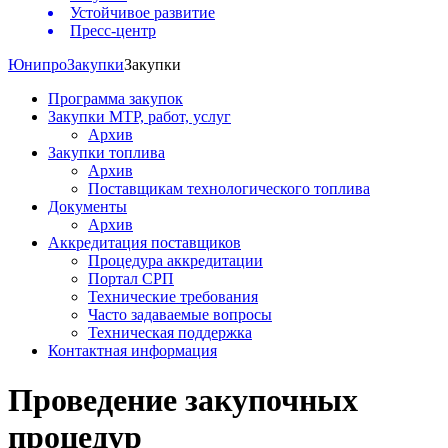
Устойчивое развитие
Пресс-центр
Юнипро
Закупки
Закупки
Программа закупок
Закупки МТР, работ, услуг
Архив
Закупки топлива
Архив
Поставщикам технологического топлива
Документы
Архив
Аккредитация поставщиков
Процедура аккредитации
Портал СРП
Технические требования
Часто задаваемые вопросы
Техническая поддержка
Контактная информация
Проведение закупочных
процедур