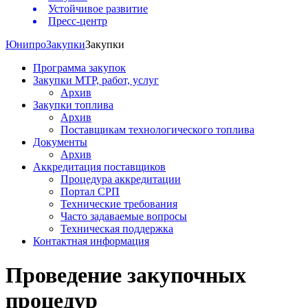
Устойчивое развитие
Пресс-центр
Юнипро
Закупки
Закупки
Программа закупок
Закупки МТР, работ, услуг
Архив
Закупки топлива
Архив
Поставщикам технологического топлива
Документы
Архив
Аккредитация поставщиков
Процедура аккредитации
Портал СРП
Технические требования
Часто задаваемые вопросы
Техническая поддержка
Контактная информация
Проведение закупочных
процедур