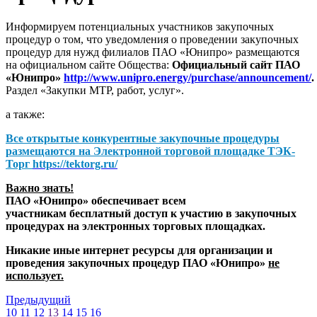
Информируем потенциальных участников закупочных
процедур о том, что уведомления о проведении закупочных
процедур для нужд филиалов ПАО «Юнипро» размещаются
на официальном сайте Общества:
Официальный сайт ПАО
«Юнипро»
http://www.unipro.energy/purchase/announcement/
.
Раздел «Закупки МТР, работ, услуг».
а также:
Все открытые конкурентные закупочные процедуры
размещаются на
Электронной торговой площадке ТЭК-
Торг
https://tektorg.ru/
Важно знать!
ПАО «Юнипро» обеспечивает всем
участникам бесплатный доступ к участию в закупочных
процедурах на электронных торговых площадках.
Никакие иные интернет ресурсы для организации и
проведения закупочных процедур ПАО «Юнипро»
не
использует.
Предыдущий
10
11
12
13
14
15
16