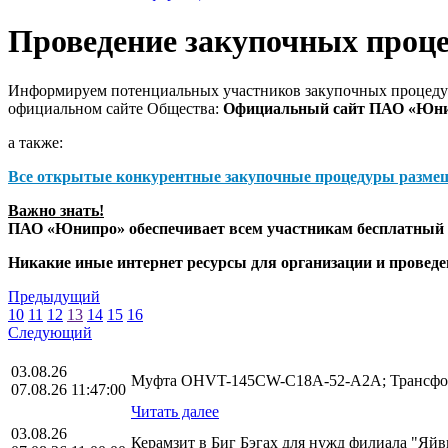
Проведение закупочных проц
Информируем потенциальных участников закупочных процедур
официальном сайте Общества:
Официальный сайт ПАО «Юн
а также:
Все открытые конкурентные закупочные процедуры разме
Важно знать!
ПАО «Юнипро» обеспечивает всем участникам бесплатный д
Никакие иные интернет ресурсы для организации и прове
Предыдущий
10
11
12
13
14
15
16
Следующий
03.08.26
Муфта OHVT-145CW-C18A-52-A2A; Трансфор
07.08.26 11:47:00
Читать далее
03.08.26
Керамзит в Биг Бэгах для нужд филиала "Яй