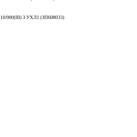
0/900(III) 3 УХЛ1 (ЗП608033)