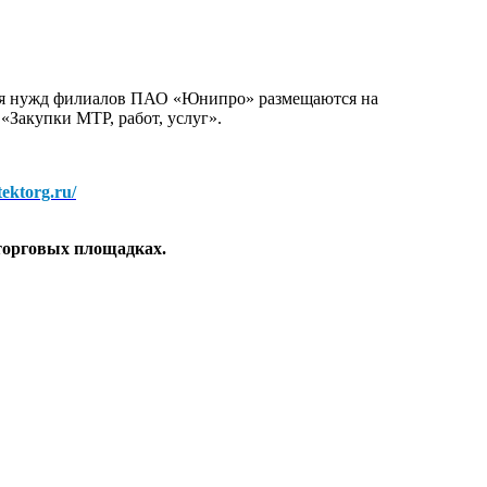
для нужд филиалов ПАО «Юнипро» размещаются на
 «Закупки МТР, работ, услуг».
/tektorg.ru/
торговых площадках.