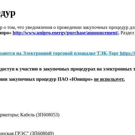
едур
 о том, что уведомления о проведении закупочных процедур 
ипро»
http://www.unipro.energy/purchase/announcement/
.
Раздел
щаются на
Электронной торговой площадке ТЭК-Торг
https:/
оступ к участию в закупочных процедурах на электронных 
дения закупочных процедур ПАО «Юнипро»
не использует.
маторы; Кабель (ЗП608053)
винская ГРЭС" (ЗП608049)