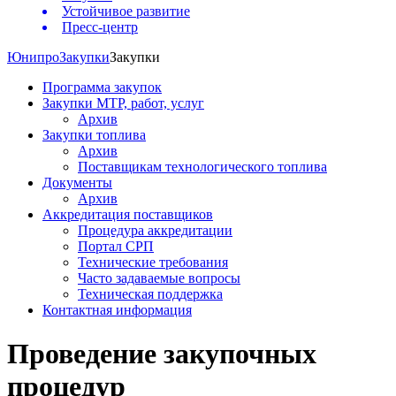
Устойчивое развитие
Пресс-центр
Юнипро
Закупки
Закупки
Программа закупок
Закупки МТР, работ, услуг
Архив
Закупки топлива
Архив
Поставщикам технологического топлива
Документы
Архив
Аккредитация поставщиков
Процедура аккредитации
Портал СРП
Технические требования
Часто задаваемые вопросы
Техническая поддержка
Контактная информация
Проведение закупочных
процедур