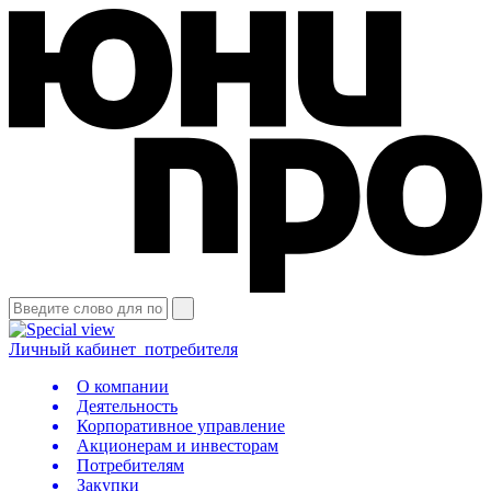
Личный кабинет
потребителя
О компании
Деятельность
Корпоративное управление
Акционерам и инвесторам
Потребителям
Закупки