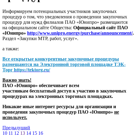
Информируем потенциальных участников закупочных
процедур о том, что уведомления о проведении закупочных
процедур для нужд филиалов ПАО «Юнипро» размещаются
на официальном сайте Общества:
Официальный сайт ПАО
«Юнипро»
http://www.unipro.energy/purchase/announcement/
.
Раздел «Закупки МТР, работ, услуг».
а также:
Все открытые конкурентные закупочные процедуры
размещаются на
Электронной торговой площадке ТЭК-
Торг
https://tektorg.ru/
Важно знать!
ПАО «Юнипро» обеспечивает всем
участникам бесплатный доступ к участию в закупочных
процедурах на электронных торговых площадках.
Никакие иные интернет ресурсы для организации и
проведения закупочных процедур ПАО «Юнипро»
не
использует.
Предыдущий
10
11
12
13
14
15
16