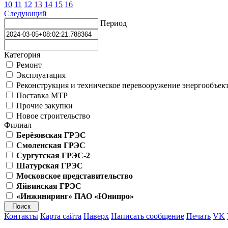
10
11
12
13
14
15
16
Следующий
Период
Категория
Ремонт
Эксплуатация
Реконструкция и техническое перевооружение энергообъек
Поставка МТР
Прочие закупки
Новое строительство
Филиал
Берёзовская ГРЭС
Смоленская ГРЭС
Сургутская ГРЭС-2
Шатурская ГРЭС
Московское представительство
Яйвинская ГРЭС
«Инжиниринг» ПАО «Юнипро»
Контакты
Карта сайта
Наверх
Написать сообщение
Печать
VK