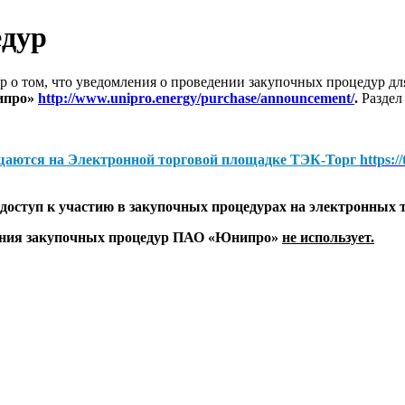
едур
 о том, что уведомления о проведении закупочных процедур 
ипро»
http://www.unipro.energy/purchase/announcement/
.
Раздел
щаются на
Электронной торговой площадке ТЭК-Торг
https:/
оступ к участию в закупочных процедурах на электронных 
дения закупочных процедур ПАО «Юнипро»
не использует.