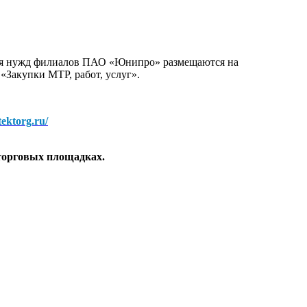
для нужд филиалов ПАО «Юнипро» размещаются на
 «Закупки МТР, работ, услуг».
/tektorg.ru/
торговых площадках.