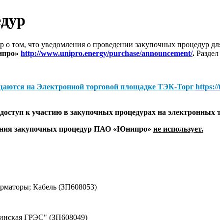
едур
 о том, что уведомления о проведении закупочных процедур 
ипро»
http://www.unipro.energy/purchase/announcement/
.
Раздел
щаются на
Электронной торговой площадке ТЭК-Торг
https:/
оступ к участию в закупочных процедурах на электронных 
дения закупочных процедур ПАО «Юнипро»
не использует.
маторы; Кабель (ЗП608053)
винская ГРЭС" (ЗП608049)