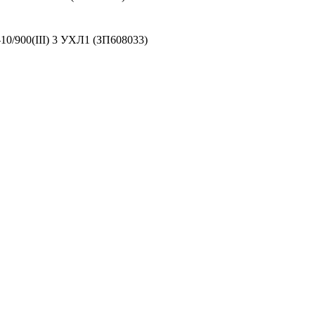
0/900(III) 3 УХЛ1 (ЗП608033)