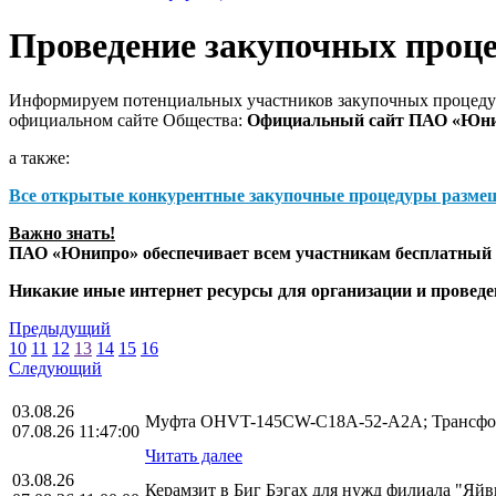
Проведение закупочных проц
Информируем потенциальных участников закупочных процедур
официальном сайте Общества:
Официальный сайт ПАО «Юн
а также:
Все открытые конкурентные закупочные процедуры разме
Важно знать!
ПАО «Юнипро» обеспечивает всем участникам бесплатный д
Никакие иные интернет ресурсы для организации и прове
Предыдущий
10
11
12
13
14
15
16
Следующий
03.08.26
Муфта OHVT-145CW-C18A-52-A2A; Трансфор
07.08.26 11:47:00
Читать далее
03.08.26
Керамзит в Биг Бэгах для нужд филиала "Яй